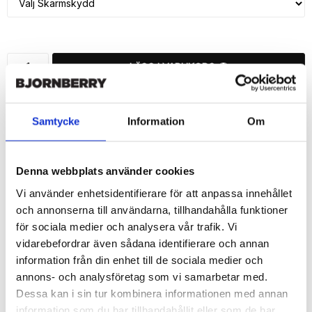
LÄGG I VARUKORG
🚚 Fri hemleverans över 350kr
🚀 Snabb leverans 1-3 dagar.
Samtycke
Information
Om
📦 30 dagar öppet köp.
Tryckta i Sverige.
Denna webbplats använder cookies
DELA
Vi använder enhetsidentifierare för att anpassa innehållet
och annonserna till användarna, tillhandahålla funktioner
för sociala medier och analysera vår trafik. Vi
vidarebefordrar även sådana identifierare och annan
information från din enhet till de sociala medier och
Beskrivning
annons- och analysföretag som vi samarbetar med.
Art.nr: 7829
Dessa kan i sin tur kombinera informationen med annan
information som du har tillhandahållit eller som de har
Snygg mobilväska från Bjornberry till iPhone 7 med "Zombie"-