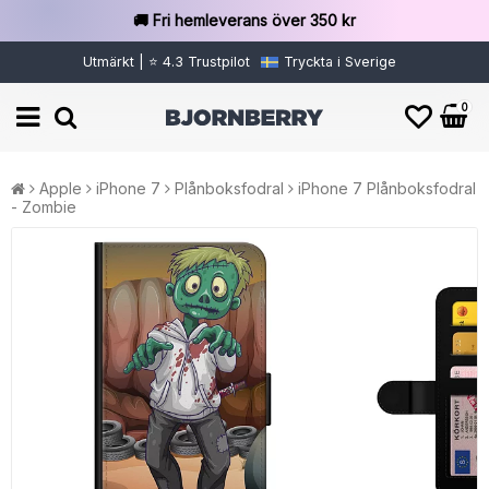
🚚 Fri hemleverans över 350 kr
Utmärkt | ⭐ 4.3 Trustpilot
Tryckta i Sverige
0
Apple
iPhone 7
Plånboksfodral
iPhone 7 Plånboksfodral
- Zombie