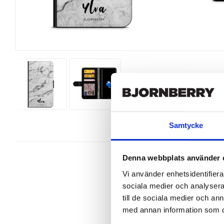
Samtycke
Denna webbplats använder 
Vi använder enhetsidentifierar
sociala medier och analysera 
Snygg mobilväska från Bjornberry t
till de sociala medier och a
perfekt.

med annan information som du 
Ett plånboksfodral är som namnet 