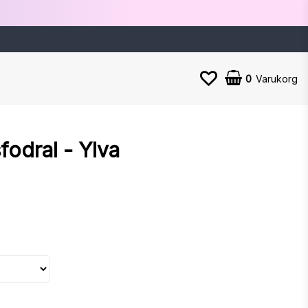
0
Varukorg
fodral - Ylva
n