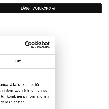
LÄGG I VARUKORG
Om
andahålla funktioner för
n information från din enhet
kydda och passa din iPhone 7 
 tur kombinera informationen
deras tjänster.
m ett fodral samtidigt som det 