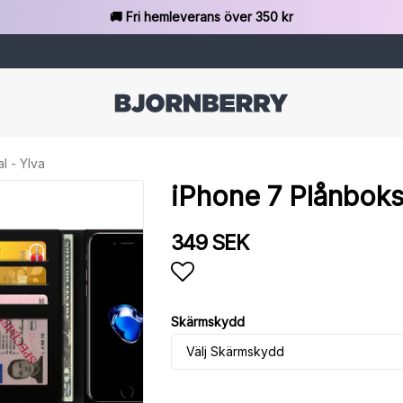
🚚 Fri hemleverans över 350 kr
l - Ylva
iPhone 7 Plånboks
349 SEK
Lägg till i favoritlista
Skärmskydd