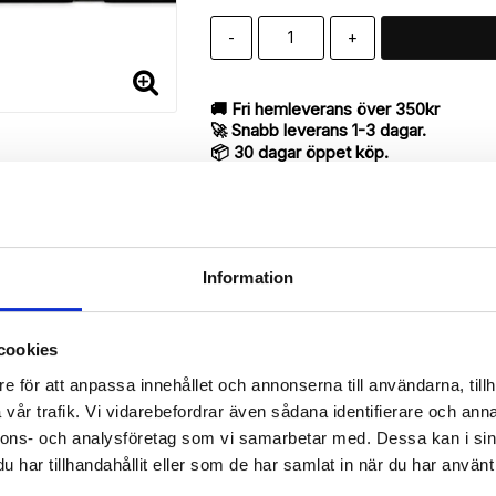
-
+
🚚 Fri hemleverans över 350kr
🚀 Snabb leverans 1-3 dagar.
📦 30 dagar öppet köp.
Tryckta i Sverige.
DELA
Information
cookies
Beskrivning
e för att anpassa innehållet och annonserna till användarna, tillh
Art.nr: 220850
vår trafik. Vi vidarebefordrar även sådana identifierare och anna
ill iPhone 7 med "Ylva"-mönster utav bra kvalité designat för att s
nnons- och analysföretag som vi samarbetar med. Dessa kan i sin
har tillhandahållit eller som de har samlat in när du har använt 
antyder en mycket smart produkt med funktionen att både fungera so