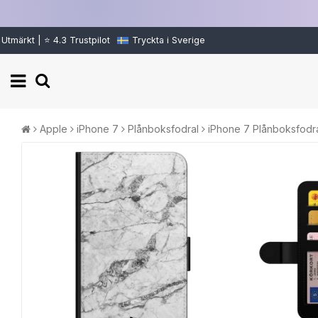
Utmärkt | ⭐ 4.3 Trustpilot
Tryckta i Sverige
Apple
iPhone 7
Plånboksfodral
iPhone 7 Plånboksfodra