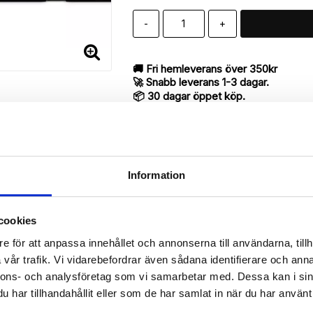
-
+
🚚 Fri hemleverans över 350kr
🚀 Snabb leverans 1-3 dagar.
📦 30 dagar öppet köp.
Tryckta i Sverige.
DELA
Information
cookies
Beskrivning
e för att anpassa innehållet och annonserna till användarna, tillh
Art.nr: 15044
vår trafik. Vi vidarebefordrar även sådana identifierare och anna
till iPhone 7 med "Vattenfärg Blommor"-mönster utav bra kvalité des
nnons- och analysföretag som vi samarbetar med. Dessa kan i sin
har tillhandahållit eller som de har samlat in när du har använt 
antyder en mycket smart produkt med funktionen att både fungera so