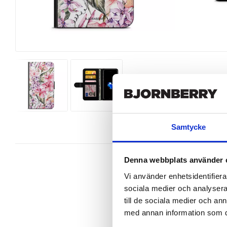
Samtycke
Denna webbplats använder 
Vi använder enhetsidentifierar
sociala medier och analysera 
Snygg mobilväska från Bjornberry 
till de sociala medier och a
din iPhone 7 perfekt.

med annan information som du 
Ett plånboksfodral är som namnet 