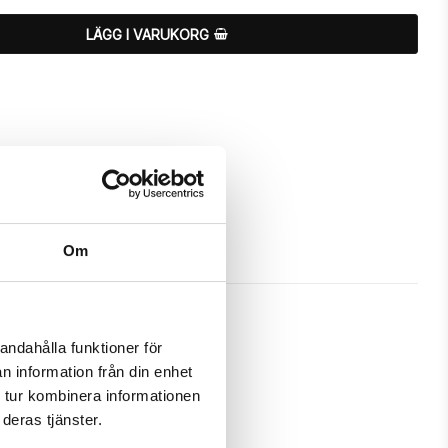
LÄGG I VARUKORG
Om
andahålla funktioner för
n information från din enhet
ignat för att skydda och passa 
 tur kombinera informationen
deras tjänster.
m ett fodral samtidigt som det 