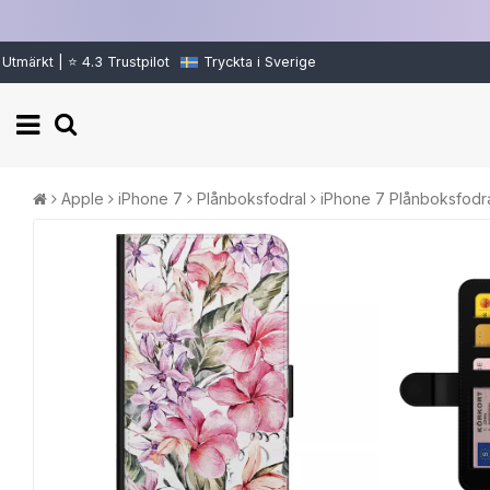
Utmärkt | ⭐ 4.3 Trustpilot
Tryckta i Sverige
Apple
iPhone 7
Plånboksfodral
iPhone 7 Plånboksfodra