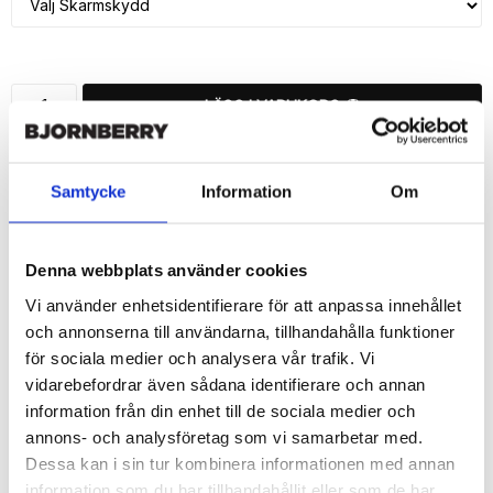
LÄGG I VARUKORG
🚚 Fri hemleverans över 350kr
🚀 Snabb leverans 1-3 dagar.
Samtycke
Information
Om
📦 30 dagar öppet köp.
Tryckta i Sverige.
Denna webbplats använder cookies
DELA
Vi använder enhetsidentifierare för att anpassa innehållet
och annonserna till användarna, tillhandahålla funktioner
för sociala medier och analysera vår trafik. Vi
vidarebefordrar även sådana identifierare och annan
information från din enhet till de sociala medier och
Beskrivning
annons- och analysföretag som vi samarbetar med.
Art.nr: 210373
Dessa kan i sin tur kombinera informationen med annan
information som du har tillhandahållit eller som de har
Snygg mobilväska från Bjornberry till iPhone 7 med "Terese"-