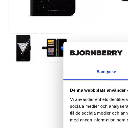
Samtycke
Denna webbplats använder 
Vi använder enhetsidentifierar
sociala medier och analysera 
Snygg mobilväska från Bjornberry 
till de sociala medier och a
iPhone 7 perfekt.

med annan information som du 
Ett plånboksfodral är som namnet 