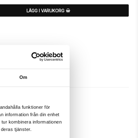
LÄGG I VARUKORG
Om
andahålla funktioner för
n information från din enhet
 för att skydda och passa din 
 tur kombinera informationen
deras tjänster.
m ett fodral samtidigt som det 