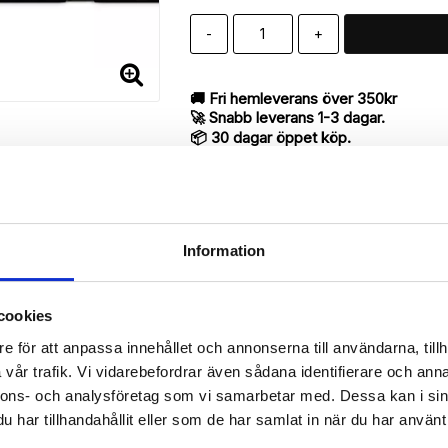
-
+
🚚 Fri hemleverans över 350kr
🚀 Snabb leverans 1-3 dagar.
📦 30 dagar öppet köp.
Tryckta i Sverige.
DELA
Information
cookies
Beskrivning
e för att anpassa innehållet och annonserna till användarna, tillh
Art.nr: 7680
vår trafik. Vi vidarebefordrar även sådana identifierare och anna
till iPhone 7 med "Space Triangle"-mönster utav bra kvalité designat
nnons- och analysföretag som vi samarbetar med. Dessa kan i sin
har tillhandahållit eller som de har samlat in när du har använt 
antyder en mycket smart produkt med funktionen att både fungera so