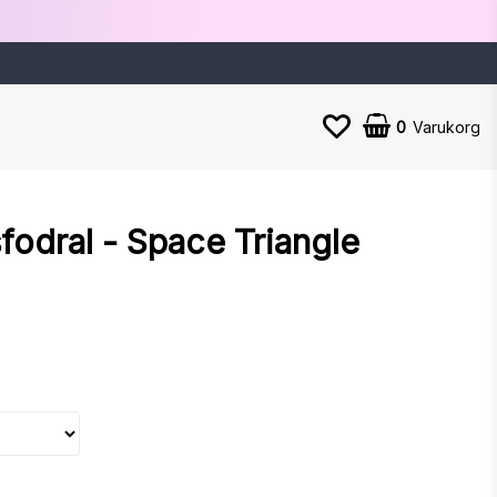
0
Varukorg
Din varukorg är tom
fodral - Space Triangle
n