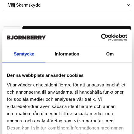
LÄGG I VARUKORG
🚚 Fri hemleverans över 350kr
🚀 Snabb leverans 1-3 dagar.
Samtycke
Information
Om
📦 30 dagar öppet köp.
Tryckta i Sverige.
Denna webbplats använder cookies
DELA
Vi använder enhetsidentifierare för att anpassa innehållet
och annonserna till användarna, tillhandahålla funktioner
för sociala medier och analysera vår trafik. Vi
vidarebefordrar även sådana identifierare och annan
information från din enhet till de sociala medier och
Beskrivning
annons- och analysföretag som vi samarbetar med.
Dessa kan i sin tur kombinera informationen med annan
Art.nr: 7678