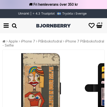
🚚 Fri hemleverans över 350 kr
Utmärkt | ⭐ 4.3 Trustpilot
Tryckta i Sverige
0
Apple
iPhone 7
Plånboksfodral
iPhone 7 Plånboksfodral
- Selfie