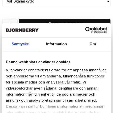
LÄGG I VARUKORG
🚚 Fri hemleverans över 350kr
🚀 Snabb leverans 1-3 dagar.
Samtycke
Information
Om
📦 30 dagar öppet köp.
Tryckta i Sverige.
Denna webbplats använder cookies
DELA
Vi använder enhetsidentifierare för att anpassa innehållet
och annonserna till användarna, tillhandahålla funktioner
för sociala medier och analysera vår trafik. Vi
vidarebefordrar även sådana identifierare och annan
information från din enhet till de sociala medier och
Beskrivning
annons- och analysföretag som vi samarbetar med.
Art.nr: 1065
Dessa kan i sin tur kombinera informationen med annan
information som du har tillhandahållit eller som de har
Snygg mobilväska från Bjornberry till iPhone 7 med "Rolig Katt"-