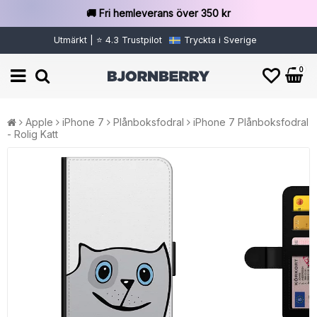
🚚 Fri hemleverans över 350 kr
Utmärkt | ⭐ 4.3 Trustpilot
Tryckta i Sverige
0
Apple
iPhone 7
Plånboksfodral
iPhone 7 Plånboksfodral
- Rolig Katt