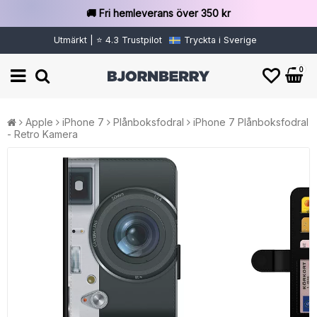
🚚 Fri hemleverans över 350 kr
Utmärkt | ⭐ 4.3 Trustpilot
Tryckta i Sverige
0
Apple
iPhone 7
Plånboksfodral
iPhone 7 Plånboksfodral
- Retro Kamera