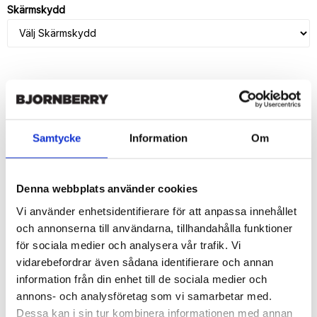
Skärmskydd
LÄGG I VARUKORG
🚚 Fri hemleverans över 350kr
Samtycke
Information
Om
🚀 Snabb leverans 1-3 dagar.
📦 30 dagar öppet köp.
Tryckta i Sverige.
Denna webbplats använder cookies
Vi använder enhetsidentifierare för att anpassa innehållet
DELA
och annonserna till användarna, tillhandahålla funktioner
för sociala medier och analysera vår trafik. Vi
vidarebefordrar även sådana identifierare och annan
information från din enhet till de sociala medier och
annons- och analysföretag som vi samarbetar med.
Beskrivning
Dessa kan i sin tur kombinera informationen med annan