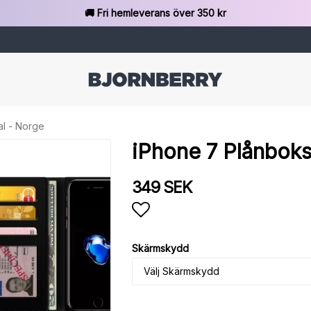
🚚 Fri hemleverans över 350 kr
al - Norge
iPhone 7 Plånboks
349 SEK
Lägg till i favoritlista
Skärmskydd