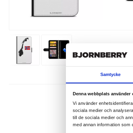
Samtycke
Denna webbplats använder 
Vi använder enhetsidentifierar
sociala medier och analysera 
Snygg mobilväska från Bjornberry 
till de sociala medier och a
perfekt.

med annan information som du 
Ett plånboksfodral är som namnet 