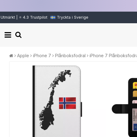
Utmärkt | ⭐ 4.3 Trustpilot
Tryckta i Sverige
Apple
iPhone 7
Plånboksfodral
iPhone 7 Plånboksfodr