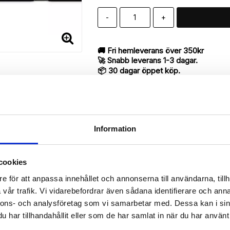
-
+
🚚 Fri hemleverans över 350kr
🚀 Snabb leverans 1-3 dagar.
📦 30 dagar öppet köp.
Tryckta i Sverige.
DELA
Information
cookies
Beskrivning
e för att anpassa innehållet och annonserna till användarna, tillh
Art.nr: 7308
vår trafik. Vi vidarebefordrar även sådana identifierare och anna
till iPhone 7 med "Norge"-mönster utav bra kvalité designat för att
nnons- och analysföretag som vi samarbetar med. Dessa kan i sin
har tillhandahållit eller som de har samlat in när du har använt 
antyder en mycket smart produkt med funktionen att både fungera so