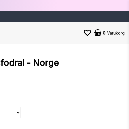
0
Varukorg
fodral - Norge
n