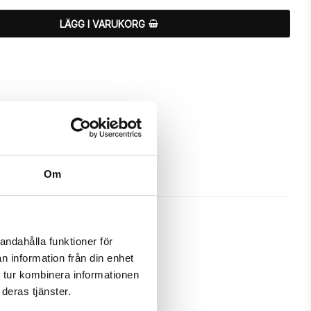
LÄGG I VARUKORG
Om
andahålla funktioner för
n information från din enhet
 skydda och passa din iPhone 7 
 tur kombinera informationen
deras tjänster.
m ett fodral samtidigt som det 