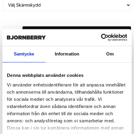
LÄGG I VARUKORG
🚚 Fri hemleverans över 350kr
🚀 Snabb leverans 1-3 dagar.
Samtycke
Information
Om
📦 30 dagar öppet köp.
Tryckta i Sverige.
Denna webbplats använder cookies
DELA
Vi använder enhetsidentifierare för att anpassa innehållet
och annonserna till användarna, tillhandahålla funktioner
för sociala medier och analysera vår trafik. Vi
vidarebefordrar även sådana identifierare och annan
information från din enhet till de sociala medier och
Beskrivning
annons- och analysföretag som vi samarbetar med.
Dessa kan i sin tur kombinera informationen med annan
Art.nr: 195029