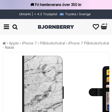
🚚 Fri hemleverans över 350 kr
Utmärkt | ⭐ 4.3 Trustpilot
Tryckta i Sverige
0
Apple
iPhone 7
Plånboksfodral
iPhone 7 Plånboksfodral
- Natali