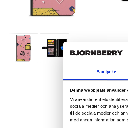
Samtycke
Denna webbplats använder 
Vi använder enhetsidentifierar
sociala medier och analysera 
Snygg mobilväska från Bjornberry 
till de sociala medier och a
perfekt.

med annan information som du 
Ett plånboksfodral är som namnet 