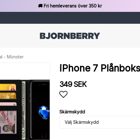
🚚 Fri hemleverans över 350 kr
l - Mönster
iPhone 7 Plånboks
349 SEK
Lägg till i favoritlista
Skärmskydd