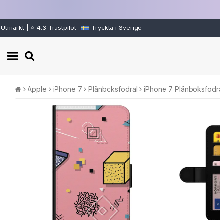
Utmärkt | ⭐ 4.3 Trustpilot
Tryckta i Sverige
Apple
iPhone 7
Plånboksfodral
iPhone 7 Plånboksfodra