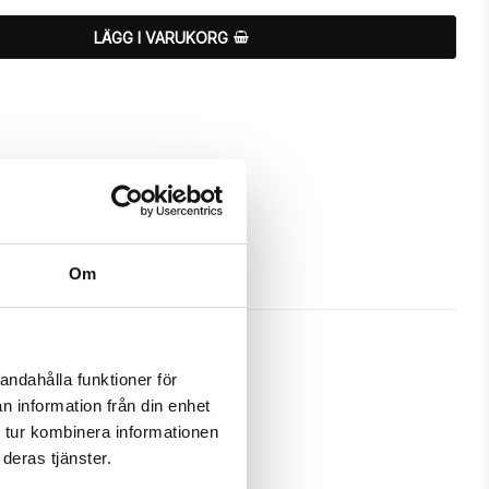
LÄGG I VARUKORG
Om
andahålla funktioner för
n information från din enhet
tt skydda och passa din iPhone 7 
 tur kombinera informationen
deras tjänster.
m ett fodral samtidigt som det 