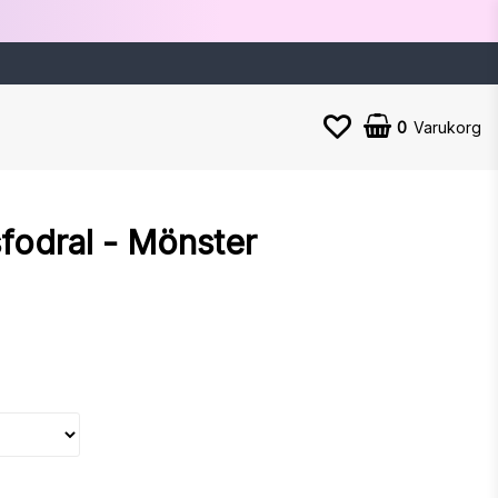
0
Varukorg
fodral - Mönster
n