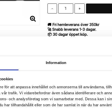
-
+
🚚 Fri hemleverans över 350kr
🚀 Snabb leverans 1-3 dagar.
📦 30 dagar öppet köp.
Tryckta i Sverige.
DELA
Information
cookies
Beskrivning
e för att anpassa innehållet och annonserna till användarna, tillh
Art.nr: 17545
vår trafik. Vi vidarebefordrar även sådana identifierare och anna
till iPhone 7 med "Mönster"-mönster utav bra kvalité designat för a
nnons- och analysföretag som vi samarbetar med. Dessa kan i sin
har tillhandahållit eller som de har samlat in när du har använt 
antyder en mycket smart produkt med funktionen att både fungera so