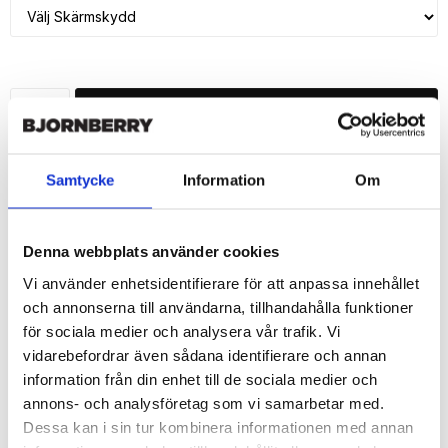
LÄGG I VARUKORG
🚚 Fri hemleverans över 350kr
🚀 Snabb leverans 1-3 dagar.
Samtycke
Information
Om
📦 30 dagar öppet köp.
Tryckta i Sverige.
Denna webbplats använder cookies
DELA
Vi använder enhetsidentifierare för att anpassa innehållet
och annonserna till användarna, tillhandahålla funktioner
för sociala medier och analysera vår trafik. Vi
vidarebefordrar även sådana identifierare och annan
information från din enhet till de sociala medier och
Beskrivning
annons- och analysföretag som vi samarbetar med.
Dessa kan i sin tur kombinera informationen med annan
Art.nr: 46536