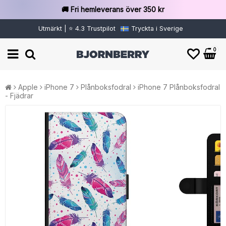
🚚 Fri hemleverans över 350 kr
Utmärkt | ⭐ 4.3 Trustpilot
Tryckta i Sverige
0
Apple
iPhone 7
Plånboksfodral
iPhone 7 Plånboksfodral
- Fjädrar