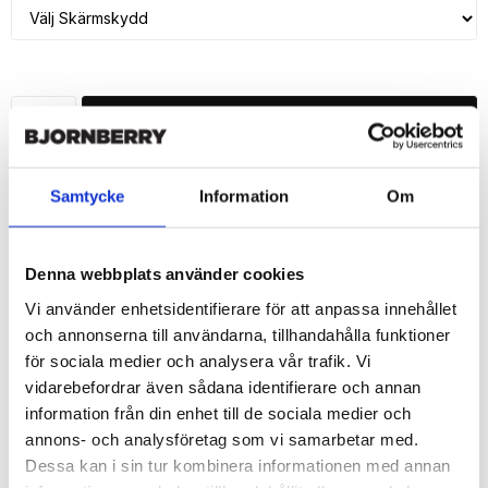
LÄGG I VARUKORG
🚚 Fri hemleverans över 350kr
🚀 Snabb leverans 1-3 dagar.
Samtycke
Information
Om
📦 30 dagar öppet köp.
Tryckta i Sverige.
Denna webbplats använder cookies
DELA
Vi använder enhetsidentifierare för att anpassa innehållet
och annonserna till användarna, tillhandahålla funktioner
för sociala medier och analysera vår trafik. Vi
vidarebefordrar även sådana identifierare och annan
information från din enhet till de sociala medier och
Beskrivning
annons- och analysföretag som vi samarbetar med.
Dessa kan i sin tur kombinera informationen med annan
Art.nr: 157509