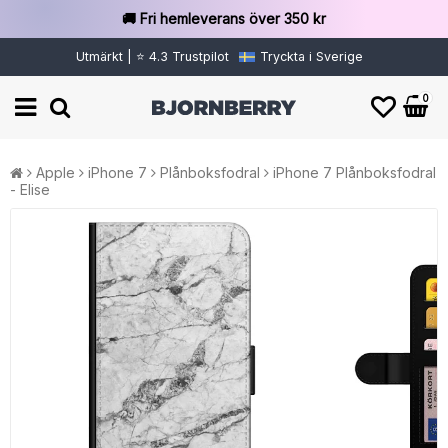
🚚 Fri hemleverans över 350 kr
Utmärkt | ⭐ 4.3 Trustpilot
Tryckta i Sverige
0
Apple
iPhone 7
Plånboksfodral
iPhone 7 Plånboksfodral
- Elise