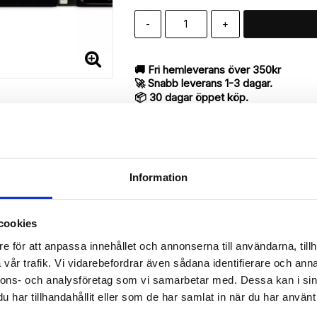
-
+
🚚 Fri hemleverans över 350kr
🚀 Snabb leverans 1-3 dagar.
📦 30 dagar öppet köp.
Tryckta i Sverige.
DELA
Information
cookies
Beskrivning
e för att anpassa innehållet och annonserna till användarna, tillh
Art.nr: 7503
vår trafik. Vi vidarebefordrar även sådana identifierare och anna
till iPhone 7 med "Dödskallar"-mönster utav bra kvalité designat för
nnons- och analysföretag som vi samarbetar med. Dessa kan i sin
har tillhandahållit eller som de har samlat in när du har använt 
antyder en mycket smart produkt med funktionen att både fungera so