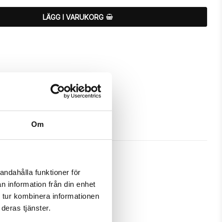
LÄGG I VARUKORG
Om
andahålla funktioner för
n information från din enhet
 att skydda och passa din iPhone 
 tur kombinera informationen
deras tjänster.
m ett fodral samtidigt som det 