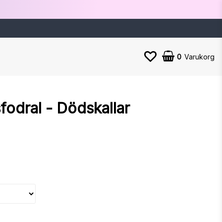
0
Varukorg
fodral - Dödskallar
n