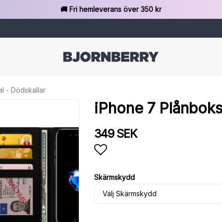
🚚 Fri hemleverans över 350 kr
l - Dödskallar
iPhone 7 Plånboks
349 SEK
Lägg till i favoritlista
Skärmskydd