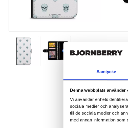
Samtycke
Denna webbplats använder 
Vi använder enhetsidentifierar
sociala medier och analysera 
Snygg mobilväska från Bjornberry 
till de sociala medier och a
7 perfekt.

med annan information som du 
Ett plånboksfodral är som namnet 