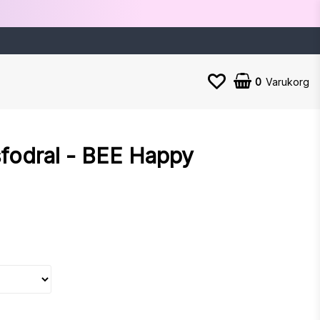
0
Varukorg
fodral - BEE Happy
n