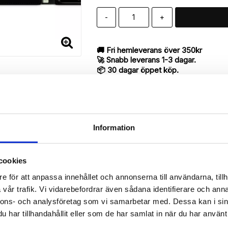
-
+
🚚 Fri hemleverans över 350kr
🚀 Snabb leverans 1-3 dagar.
📦 30 dagar öppet köp.
Tryckta i Sverige.
DELA
Information
cookies
Beskrivning
e för att anpassa innehållet och annonserna till användarna, tillh
Art.nr: 7419
vår trafik. Vi vidarebefordrar även sådana identifierare och anna
till iPhone 7 med "BEE Happy"-mönster utav bra kvalité designat för
nnons- och analysföretag som vi samarbetar med. Dessa kan i sin
har tillhandahållit eller som de har samlat in när du har använt 
antyder en mycket smart produkt med funktionen att både fungera so