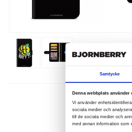
Samtycke
Denna webbplats använder 
Vi använder enhetsidentifierar
sociala medier och analysera 
Snygg mobilväska från Bjornberry 
till de sociala medier och a
7 perfekt.

med annan information som du 
Ett plånboksfodral är som namnet 