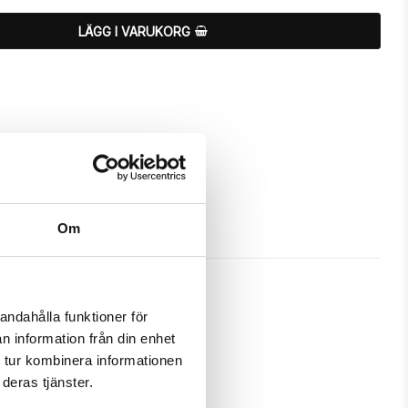
LÄGG I VARUKORG
Om
andahålla funktioner för
n information från din enhet
 att skydda och passa din iPhone 
 tur kombinera informationen
deras tjänster.
m ett fodral samtidigt som det 