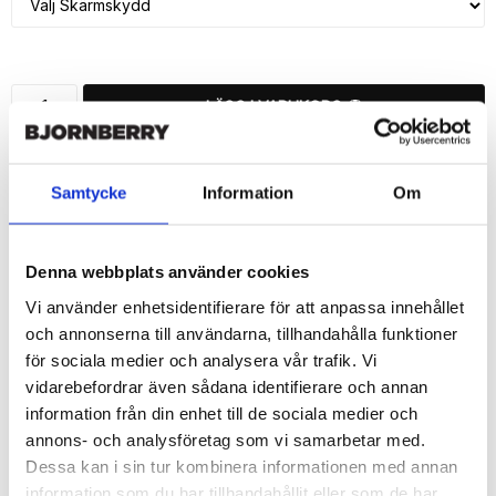
LÄGG I VARUKORG
🚚 Fri hemleverans över 350kr
🚀 Snabb leverans 1-3 dagar.
Samtycke
Information
Om
📦 30 dagar öppet köp.
Tryckta i Sverige.
Denna webbplats använder cookies
DELA
Vi använder enhetsidentifierare för att anpassa innehållet
och annonserna till användarna, tillhandahålla funktioner
för sociala medier och analysera vår trafik. Vi
vidarebefordrar även sådana identifierare och annan
information från din enhet till de sociala medier och
Beskrivning
annons- och analysföretag som vi samarbetar med.
Art.nr: 145861
Dessa kan i sin tur kombinera informationen med annan
information som du har tillhandahållit eller som de har
Snygg mobilväska från Bjornberry till iPhone 7 med "Angelica"-