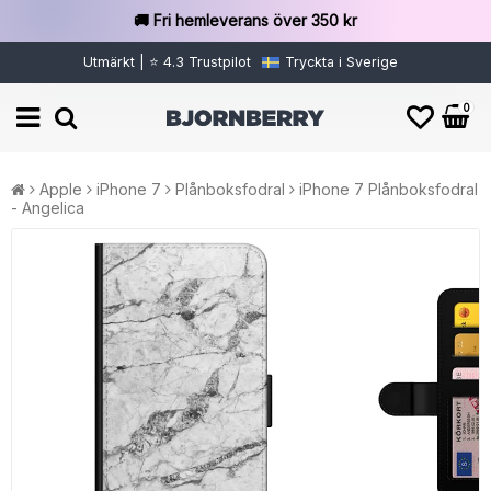
🚚 Fri hemleverans över 350 kr
Utmärkt | ⭐ 4.3 Trustpilot
Tryckta i Sverige
0
Apple
iPhone 7
Plånboksfodral
iPhone 7 Plånboksfodral
- Angelica