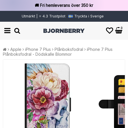
🚚 Fri hemleverans över 350 kr
Utmärkt | ⭐ 4.3 Trustpilot
Tryckta i Sverige
0
Apple
iPhone 7 Plus
Plånboksfodral
iPhone 7 Plus
Plånboksfodral - Dödskalle Blommor