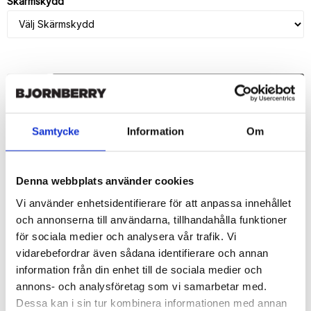
Skärmskydd
LÄGG I VARUKORG
🚚 Fri hemleverans över 350kr
Samtycke
Information
Om
🚀 Snabb leverans 1-3 dagar.
📦 30 dagar öppet köp.
Tryckta i Sverige.
Denna webbplats använder cookies
DELA
Vi använder enhetsidentifierare för att anpassa innehållet
och annonserna till användarna, tillhandahålla funktioner
för sociala medier och analysera vår trafik. Vi
vidarebefordrar även sådana identifierare och annan
information från din enhet till de sociala medier och
annons- och analysföretag som vi samarbetar med.
Beskrivning
Dessa kan i sin tur kombinera informationen med annan
Art.nr: 18236