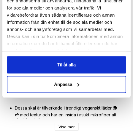
🚚 Fri hemleverans över 350kr
och annonserna till användarna, tillhandahålla funktioner
🚀 Snabb leverans 1-3 dagar.
för sociala medier och analysera vår trafik. Vi
📦 30 dagar öppet köp.
vidarebefordrar även sådana identifierare och annan
Tryckta i Sverige.
information från din enhet till de sociala medier och
annons- och analysföretag som vi samarbetar med.
DELA
Dessa kan i sin tur kombinera informationen med annan
information som du har tillhandahållit eller som de har
samlat in när du har använt deras tjänster.
Tillåt alla
Beskrivning
Art.nr: 439523108
Anpassa
Med detta mobilskal från Bjornberry blir din smartphone 
Dessa skal är tillverkade i trendigt 
veganskt läder 🌍
🌱
 med textur och har en insida i mjukt mikrofiber att 
skydda telefonen. 
Visa mer
Skalets kanter är upphöjda över skärmen för att ge ett bra 