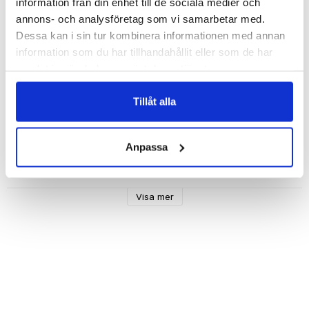
information från din enhet till de sociala medier och
annons- och analysföretag som vi samarbetar med.
Dessa kan i sin tur kombinera informationen med annan
information som du har tillhandahållit eller som de har
Beskrivning
samlat in när du har använt deras tjänster.
Art.nr: 439523165
Tillåt alla
Med detta mobilskal från Bjornberry blir din smartphone 
Anpassa
Dessa skal är tillverkade i trendigt 
veganskt läder 🌍
🌱
 med textur och har en insida i mjukt mikrofiber att 
skydda telefonen. 
Visa mer
Skalets kanter är upphöjda över skärmen för att ge ett bra 
skydd till skärmen.
Mobilskalet skyddar täcker samtliga kanter med 
utskärningar så att alla knappar och portar är tillgängliga. 
Skalet har knappar i metall som gör accessen till 
knapparna enkel.
Kompatibelt med trådlös laddning.