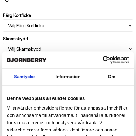
Lägg till i favoritlistan
Färg Kortficka
Skärmskydd
Samtycke
Information
Om
LÄGG I VARUKORG
🚚 Fri hemleverans över 350kr
Denna webbplats använder cookies
🚀 Snabb leverans 1-3 dagar.
📦 30 dagar öppet köp.
Vi använder enhetsidentifierare för att anpassa innehållet
Tryckta i Sverige.
och annonserna till användarna, tillhandahålla funktioner
för sociala medier och analysera vår trafik. Vi
DELA
vidarebefordrar även sådana identifierare och annan