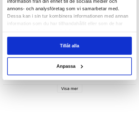
information från din enhet till de sociala medier och
annons- och analysföretag som vi samarbetar med.
Dessa kan i sin tur kombinera informationen med annan
information som du har tillhandahållit eller som de har
Beskrivning
samlat in när du har använt deras tjänster.
Art.nr: 439523177
Tillåt alla
Med detta mobilskal från Bjornberry blir din smartphone 
Anpassa
Dessa skal är tillverkade i trendigt 
veganskt läder 🌍
🌱
 med textur och har en insida i mjukt mikrofiber att 
skydda telefonen. 
Visa mer
Skalets kanter är upphöjda över skärmen för att ge ett bra 
skydd till skärmen.
Mobilskalet skyddar täcker samtliga kanter med 
utskärningar så att alla knappar och portar är tillgängliga. 
Skalet har knappar i metall som gör accessen till 
knapparna enkel.
Kompatibelt med trådlös laddning.