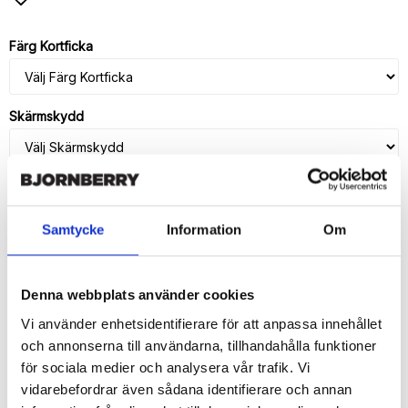
Lägg till i favoritlistan
Färg Kortficka
Skärmskydd
Samtycke
Information
Om
LÄGG I VARUKORG
🚚 Fri hemleverans över 350kr
Denna webbplats använder cookies
🚀 Snabb leverans 1-3 dagar.
📦 30 dagar öppet köp.
Vi använder enhetsidentifierare för att anpassa innehållet
Tryckta i Sverige.
och annonserna till användarna, tillhandahålla funktioner
för sociala medier och analysera vår trafik. Vi
DELA
vidarebefordrar även sådana identifierare och annan