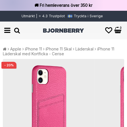
🚚 Fri hemleverans över 350 kr
Utmärkt | ⭐ 4.3 Trustpilot
Tryckta i Sverige
0
Apple
iPhone 11
iPhone 11 Skal
Läderskal
iPhone 11
Läderskal med Kortficka - Cerise
- 20%