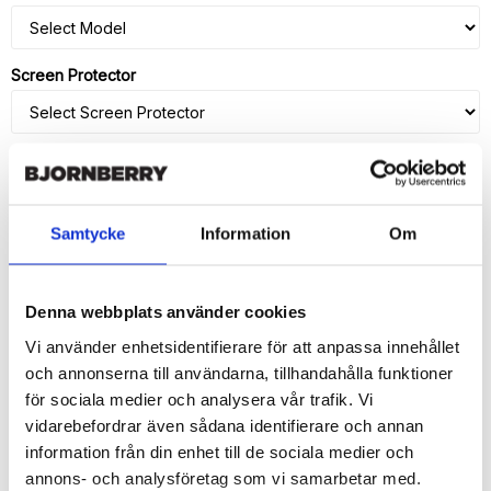
Screen Protector
ADD TO CART
Samtycke
Information
Om
🚀 Fast Deliveries - Ships within 24 hours
Printed in Sweden.
Denna webbplats använder cookies
🔒 Secure Payments
Vi använder enhetsidentifierare för att anpassa innehållet
SHARE
och annonserna till användarna, tillhandahålla funktioner
för sociala medier och analysera vår trafik. Vi
vidarebefordrar även sådana identifierare och annan
information från din enhet till de sociala medier och
annons- och analysföretag som vi samarbetar med.