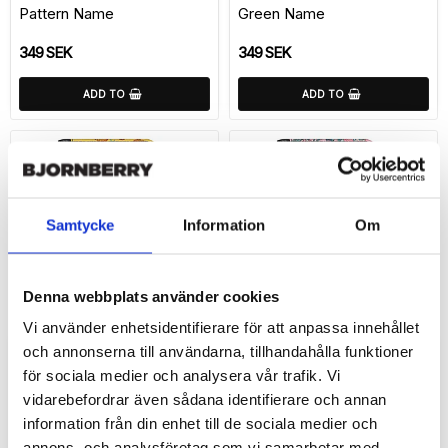
Pattern Name
Green Name
349 SEK
349 SEK
ADD TO
ADD TO
Samtycke
Information
Om
Denna webbplats använder cookies
Vi använder enhetsidentifierare för att anpassa innehållet
Add to list of favorite
Add 
och annonserna till användarna, tillhandahålla funktioner
Samsung Galaxy S25 Ultra
Samsung Galaxy S25 Ultra
för sociala medier och analysera vår trafik. Vi
Custom Wallet Case -
Custom Wallet Case -
vidarebefordrar även sådana identifierare och annan
Pineapple Name
Fantasy Name
information från din enhet till de sociala medier och
349 SEK
349 SEK
annons- och analysföretag som vi samarbetar med.