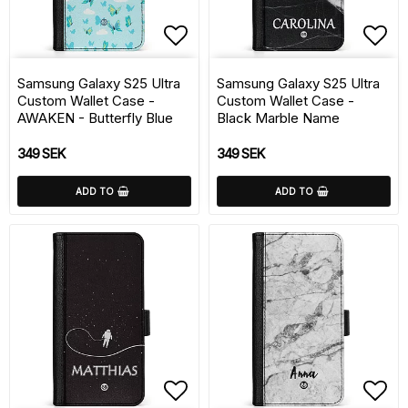
Add to list of favorite
Add 
Samsung Galaxy S25 Ultra
Samsung Galaxy S25 Ultra
Custom Wallet Case -
Custom Wallet Case -
AWAKEN - Butterfly Blue
Black Marble Name
349 SEK
349 SEK
ADD TO
ADD TO