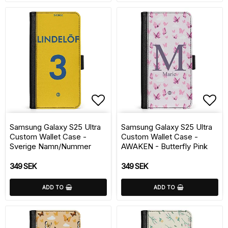
Add to list of favorite
Add 
Samsung Galaxy S25 Ultra
Samsung Galaxy S25 Ultra
Custom Wallet Case -
Custom Wallet Case -
Sverige Namn/Nummer
AWAKEN - Butterfly Pink
349 SEK
349 SEK
ADD TO
ADD TO