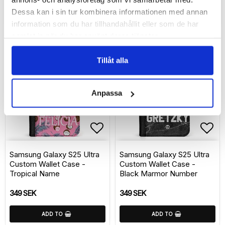
Dessa kan i sin tur kombinera informationen med annan
ADD TO
ADD TO
information som du har tillhandahållit eller som de har
samlat in när du har använt deras tjänster.
Tillåt alla
Anpassa
Add to list of favorite
Add 
Samsung Galaxy S25 Ultra
Samsung Galaxy S25 Ultra
Custom Wallet Case -
Custom Wallet Case -
Tropical Name
Black Marmor Number
349 SEK
349 SEK
ADD TO
ADD TO