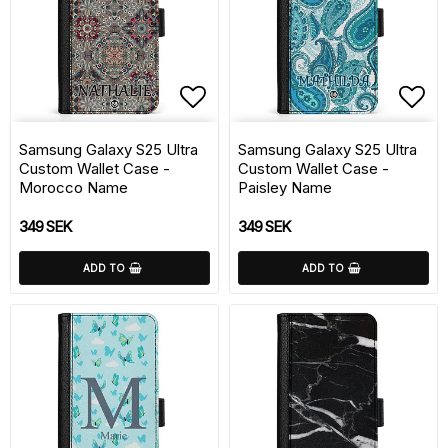
Add to list of favorite
Add 
Samsung Galaxy S25 Ultra
Samsung Galaxy S25 Ultra
Custom Wallet Case -
Custom Wallet Case -
Morocco Name
Paisley Name
349 SEK
349 SEK
ADD TO
ADD TO