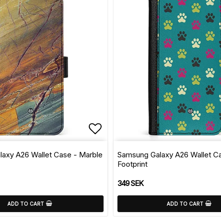
of favorites
Add to list of favorite
axy A26 Wallet Case - Marble
Samsung Galaxy A26 Wallet C
Footprint
349 SEK
ADD TO CART
ADD TO CART