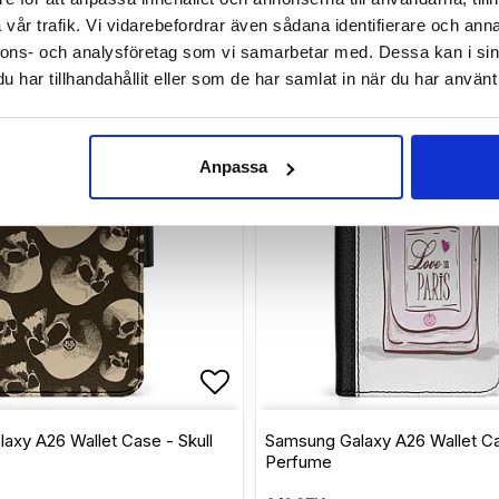
ADD TO CART
ADD TO CART
vår trafik. Vi vidarebefordrar även sådana identifierare och anna
nnons- och analysföretag som vi samarbetar med. Dessa kan i sin
har tillhandahållit eller som de har samlat in när du har använt 
Anpassa
of favorites
Add to list of favorite
axy A26 Wallet Case - Skull
Samsung Galaxy A26 Wallet C
Perfume