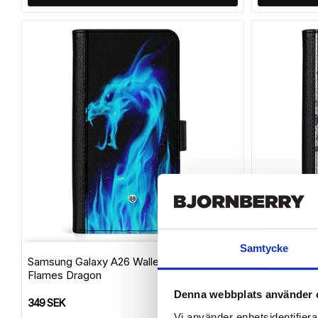
Add to list 
Samtycke
Samsung Galaxy A26 Wallet Case - Blue
Samsung Gal
Flames Dragon
Pattern
Denna webbplats använder 
349 SEK
349 SEK
Vi använder enhetsidentifierar