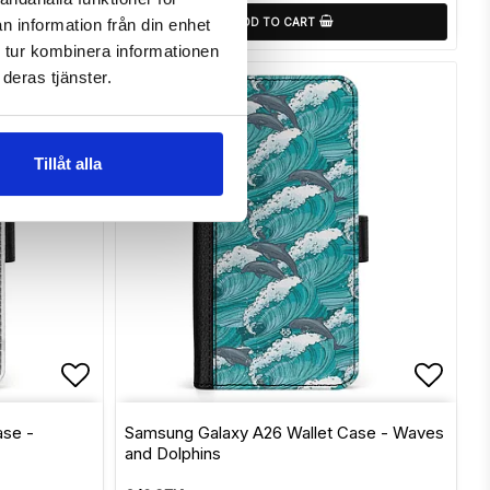
ADD TO CART
n information från din enhet
 tur kombinera informationen
deras tjänster.
Tillåt alla
s
Add to list of favorites
Add to
ase -
Samsung Galaxy A26 Wallet Case - Waves
and Dolphins