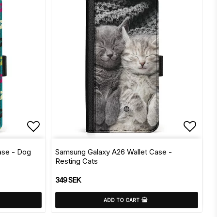
s
Add to list of favorites
Add to
ase - Dog
Samsung Galaxy A26 Wallet Case -
Resting Cats
349 SEK
ADD TO CART