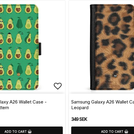
of favorites
Add to list of favorite
axy A26 Wallet Case -
Samsung Galaxy A26 Wallet C
tern
Leopard
349 SEK
ADD TO CART
ADD TO CART