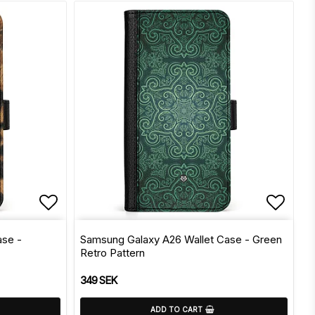
s
Add to list of favorites
Add to
ase -
Samsung Galaxy A26 Wallet Case - Green
Retro Pattern
349 SEK
ADD TO CART