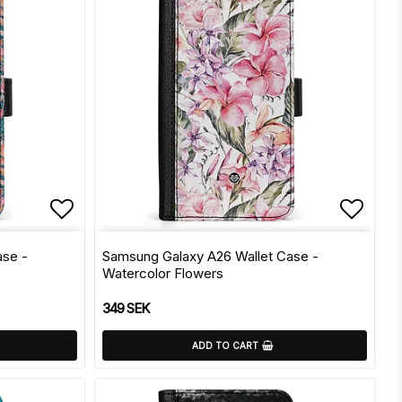
s
Add to list of favorites
Add to
ase -
Samsung Galaxy A26 Wallet Case -
Watercolor Flowers
349 SEK
ADD TO CART