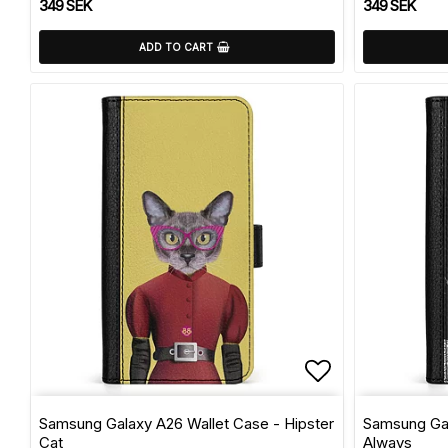
349 SEK
349 SEK
ADD TO CART
Add to list 
Samsung Galaxy A26 Wallet Case - Hipster
Samsung Gal
Cat
Always