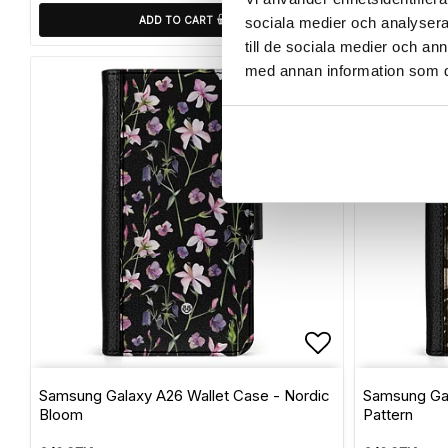
ADD TO CART
sociala medier och analysera 
till de sociala medier och a
med annan information som du 
Add to list 
Samsung Galaxy A26 Wallet Case - Nordic
Samsung Gal
Bloom
Pattern