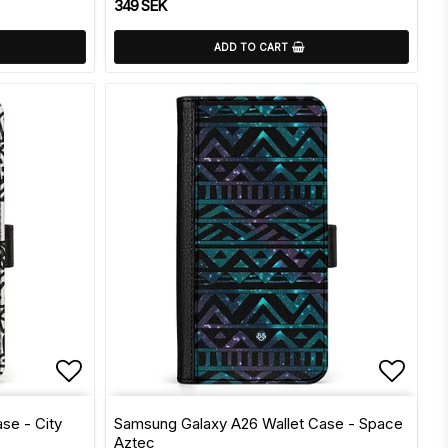
349 SEK
ADD TO CART
s
Add to list of favorites
Add to
se - City
Samsung Galaxy A26 Wallet Case - Space
Aztec