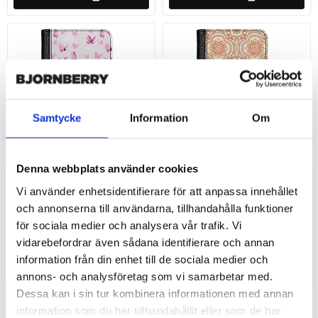
Samtycke
Information
Om
Denna webbplats använder cookies
Add to list of favorite
Add 
iPhone 16 Custom Wallet
iPhone 16 Custom Wallet
Vi använder enhetsidentifierare för att anpassa innehållet
Case - AWAKEN - Butterfly
Case - Pattern Name
och annonserna till användarna, tillhandahålla funktioner
Pink
för sociala medier och analysera vår trafik. Vi
349 SEK
vidarebefordrar även sådana identifierare och annan
349 SEK
information från din enhet till de sociala medier och
annons- och analysföretag som vi samarbetar med.
ADD TO
ADD TO
Dessa kan i sin tur kombinera informationen med annan
information som du har tillhandahållit eller som de har