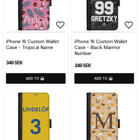
Add to list of favorite
Add 
iPhone 16 Custom Wallet
iPhone 16 Custom Wallet
Case - Tropical Name
Case - Black Marmor
Number
349 SEK
349 SEK
ADD TO
ADD TO