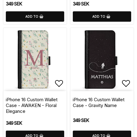
349 SEK
349 SEK
ADD TO
ADD TO
Add to list of favorite
Add 
iPhone 16 Custom Wallet
iPhone 16 Custom Wallet
Case - AWAKEN - Floral
Case - Gravity Name
Elegance
349 SEK
349 SEK
ADD TO
ADD TO