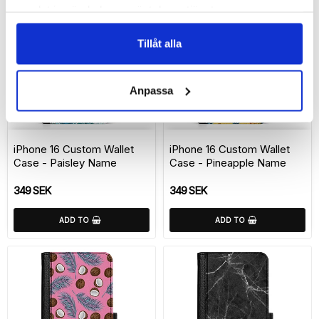
samlat in när du har använt deras tjänster.
Tillåt alla
Anpassa
Add to list of favorite
Add 
iPhone 16 Custom Wallet
iPhone 16 Custom Wallet
Case - Paisley Name
Case - Pineapple Name
349 SEK
349 SEK
ADD TO
ADD TO