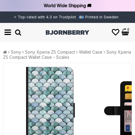
World Wide Shipping 🚚
⭐ Top-rated with 4.3 on Trustpilot
Printed in Sweden
0
Sony
Sony Xperia Z5 Compact
Wallet Case
Sony Xperia
Z5 Compact Wallet Case - Scales