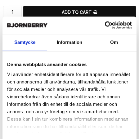
ADD TO CART
🚀 Fast Deliveries - Ships within 24 hours
Printed in Sweden.
🔒 Secure Payments
Samtycke
Information
Om
SHARE
Denna webbplats använder cookies
Vi använder enhetsidentifierare för att anpassa innehållet
och annonserna till användarna, tillhandahålla funktioner
för sociala medier och analysera vår trafik. Vi
Description
vidarebefordrar även sådana identifierare och annan
information från din enhet till de sociala medier och
Article no.: 18261
annons- och analysföretag som vi samarbetar med.
Wallet case from Bjornberry for your Sony Xperia Z5 Compact 
Dessa kan i sin tur kombinera informationen med annan
with unique “Scales”-pattern. Which gives great protection and 
has a unique design.

information som du har tillhandahållit eller som de har
samlat in när du har använt deras tjänster.
Product details:
