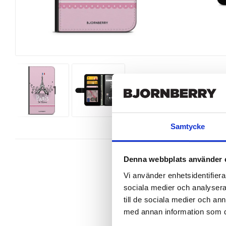
Samtycke
Denna webbplats använder 
Vi använder enhetsidentifierar
sociala medier och analysera 
Wallet case from Bjornberry for y
till de sociala medier och a
a unique design.

med annan information som du 
Product details:
