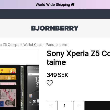
World Wide Shipping 🚚
a Z5 Compact Wallet Case - Paris je taime
Sony Xperia Z5 Co
taime
349 SEK
Add to list of favorit
-
+