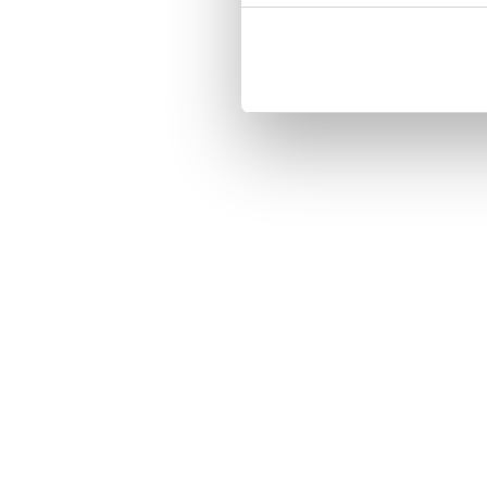
Customized front and black leather
Three handy card slots on the insi
Magnetized strap for secure closin
Built-in hardcase to ensure perfect f
Pocket inside, which is ideal for c
Comprehensive protection.

PU-leather.

Material: PU-Leather.

Phone model: Sony Xperia Z5 Com
Brand: Bjornberry.