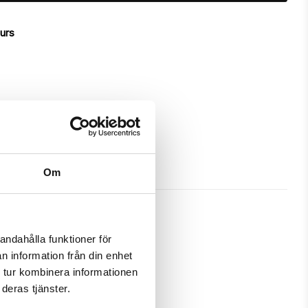
ours
Om
andahålla funktioner för
n information från din enhet
ch gives great protection and has 
 tur kombinera informationen
deras tjänster.