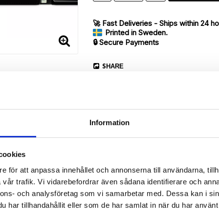
🚀 Fast Deliveries - Ships within 24 h
Printed in Sweden.
🔒 Secure Payments
SHARE
Information
cookies
Description
e för att anpassa innehållet och annonserna till användarna, tillh
Article no.: 904
vår trafik. Vi vidarebefordrar även sådana identifierare och anna
our Sony Xperia Z5 Compact with unique “Paris je taime”-pattern. Whi
nnons- och analysföretag som vi samarbetar med. Dessa kan i sin
har tillhandahållit eller som de har samlat in när du har använt 