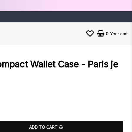
0
Your cart
mpact Wallet Case - Paris je
es
ADD TO CART