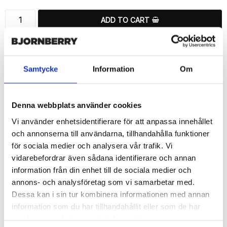
ADD TO CART
🚀 Fast Deliveries - Ships within 24 hours
Printed in Sweden.
🔒 Secure Payments
Samtycke
Information
Om
SHARE
Denna webbplats använder cookies
Vi använder enhetsidentifierare för att anpassa innehållet
och annonserna till användarna, tillhandahålla funktioner
för sociala medier och analysera vår trafik. Vi
Description
vidarebefordrar även sådana identifierare och annan
information från din enhet till de sociala medier och
Article no.: 185869
annons- och analysföretag som vi samarbetar med.
Wallet case from Bjornberry for your Sony Xperia Z5 Compact 
Dessa kan i sin tur kombinera informationen med annan
with unique “Lydia”-pattern. Which gives great protection and 
has a unique design.

information som du har tillhandahållit eller som de har
samlat in när du har använt deras tjänster.
Product details:
