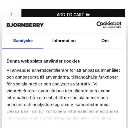
ADD TO CART
🚀 Fast Deliveries - Ships within 24 hours
Printed in Sweden.
Samtycke
Information
Om
🔒 Secure Payments
SHARE
Denna webbplats använder cookies
Vi använder enhetsidentifierare för att anpassa innehållet
och annonserna till användarna, tillhandahålla funktioner
för sociala medier och analysera vår trafik. Vi
vidarebefordrar även sådana identifierare och annan
Description
information från din enhet till de sociala medier och
Article no.: 170861
annons- och analysföretag som vi samarbetar med.
Wallet case from Bjornberry for your Sony Xperia Z5 Compact 
Dessa kan i sin tur kombinera informationen med annan
with unique “Isabell”-pattern. Which gives great protection and 
information som du har tillhandahållit eller som de har
has a unique design.

samlat in när du har använt deras tjänster.