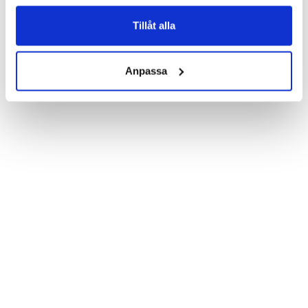
Product details:

Customized front and black leather back.

Three handy card slots on the inside of the case with ID window 
Tillåt alla
for one of the slots.

Show more
Magnetized strap for secure closing.

Built-in hardcase to ensure perfect fit.

Anpassa
Pocket inside, which is ideal for cash and notes.

Comprehensive protection.

PU-leather.

Material: PU-Leather.

Phone model: Sony Xperia Z5 Compact.

Brand: Bjornberry.