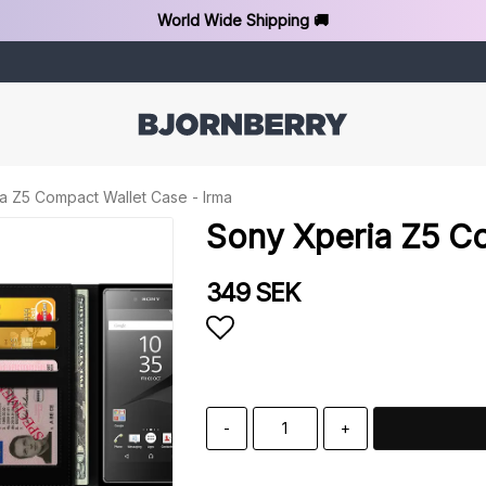
World Wide Shipping 🚚
a Z5 Compact Wallet Case - Irma
Sony Xperia Z5 Co
349 SEK
Add to list of favorit
-
+