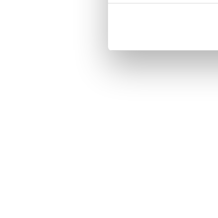
Three handy card slots on the insi
Magnetized strap for secure closin
Built-in hardcase to ensure perfect f
Pocket inside, which is ideal for c
Comprehensive protection.

PU-leather.

Material: PU-Leather.

Phone model: Sony Xperia Z5 Com
Brand: Bjornberry.