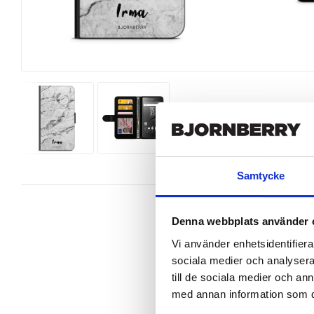
Samtycke
Denna webbplats använder 
Vi använder enhetsidentifierar
sociala medier och analysera 
Wallet case from Bjornberry for y
unique design.

till de sociala medier och a
med annan information som du 
Product details:

Customized front and black leather