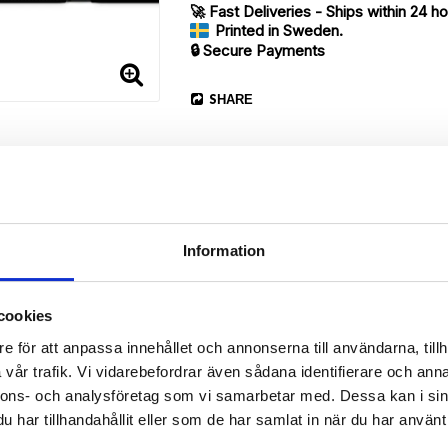
🚀 Fast Deliveries - Ships within 24 h
Printed in Sweden.
🔒 Secure Payments
SHARE
Information
Description
cookies
Article no.: 170525
e för att anpassa innehållet och annonserna till användarna, tillh
vår trafik. Vi vidarebefordrar även sådana identifierare och anna
our Sony Xperia Z5 Compact with unique “Irma”-pattern. Which gives 
nnons- och analysföretag som vi samarbetar med. Dessa kan i sin
har tillhandahållit eller som de har samlat in när du har använt 
 back.
