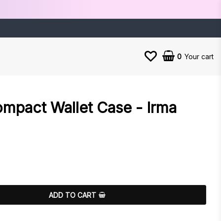
0
Your cart
mpact Wallet Case - Irma
es
ADD TO CART