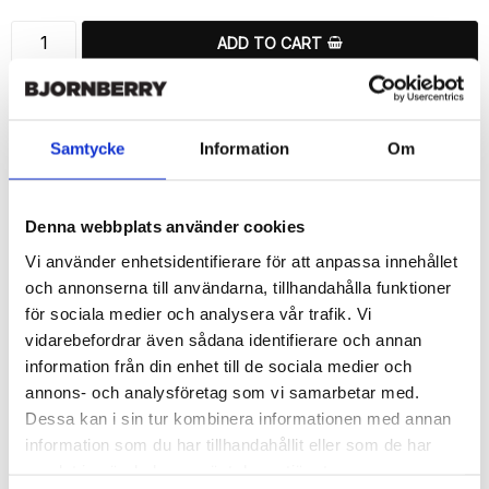
ADD TO CART
🚀 Fast Deliveries - Ships within 24 hours
Printed in Sweden.
🔒 Secure Payments
Samtycke
Information
Om
SHARE
Denna webbplats använder cookies
Vi använder enhetsidentifierare för att anpassa innehållet
och annonserna till användarna, tillhandahålla funktioner
för sociala medier och analysera vår trafik. Vi
Description
vidarebefordrar även sådana identifierare och annan
information från din enhet till de sociala medier och
Article no.: 16900
annons- och analysföretag som vi samarbetar med.
Wallet case from Bjornberry for your Sony Xperia Z5 Compact 
Dessa kan i sin tur kombinera informationen med annan
with unique “Guitar”-pattern. Which gives great protection and 
has a unique design.

information som du har tillhandahållit eller som de har
samlat in när du har använt deras tjänster.
Product details:
