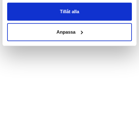
Product details:

Customized front and black leather back.

Three handy card slots on the inside of the case with ID window 
Tillåt alla
for one of the slots.

Show more
Magnetized strap for secure closing.

Built-in hardcase to ensure perfect fit.

Anpassa
Pocket inside, which is ideal for cash and notes.

Comprehensive protection.

PU-leather.

Material: PU-Leather.

Phone model: Sony Xperia Z5 Compact.

Brand: Bjornberry.