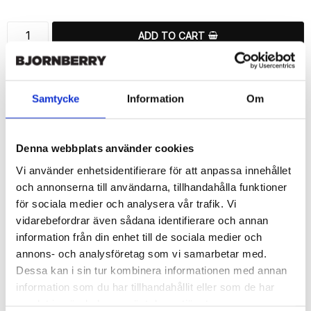
ADD TO CART
🚀 Fast Deliveries - Ships within 24 hours
Printed in Sweden.
Samtycke
Information
Om
🔒 Secure Payments
SHARE
Denna webbplats använder cookies
Vi använder enhetsidentifierare för att anpassa innehållet
och annonserna till användarna, tillhandahålla funktioner
för sociala medier och analysera vår trafik. Vi
vidarebefordrar även sådana identifierare och annan
Description
information från din enhet till de sociala medier och
Article no.: 60880
annons- och analysföretag som vi samarbetar med.
Wallet case from Bjornberry for your Sony Xperia Z5 Compact 
Dessa kan i sin tur kombinera informationen med annan
with unique “Gold Mandala”-pattern. Which gives great 
information som du har tillhandahållit eller som de har
protection and has a unique design.

samlat in när du har använt deras tjänster.