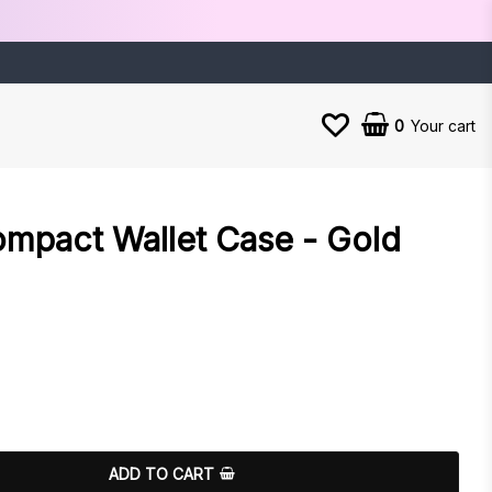
0
Your cart
ompact Wallet Case - Gold
es
ADD TO CART