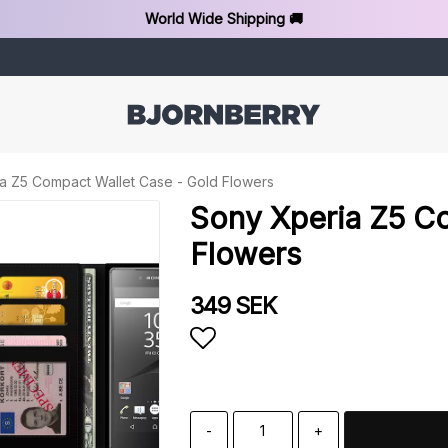
World Wide Shipping 🚚
a Z5 Compact Wallet Case - Gold Flowers
Sony Xperia Z5 C
Flowers
349 SEK
Add to list of favorit
-
+