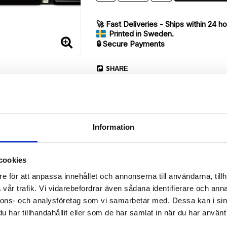
🚀 Fast Deliveries - Ships within 24 h
Printed in Sweden.
🔒 Secure Payments
SHARE
Information
cookies
Description
e för att anpassa innehållet och annonserna till användarna, tillh
Article no.: 291570
vår trafik. Vi vidarebefordrar även sådana identifierare och anna
our Sony Xperia Z5 Compact with unique “Gold Flowers”-pattern. Whi
nnons- och analysföretag som vi samarbetar med. Dessa kan i sin
har tillhandahållit eller som de har samlat in när du har använt 