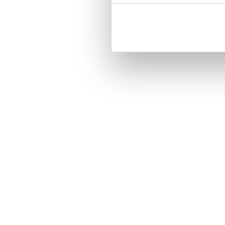
Customized front and black leather
Three handy card slots on the insi
Magnetized strap for secure closin
Built-in hardcase to ensure perfect f
Pocket inside, which is ideal for c
Comprehensive protection.

PU-leather.

Material: PU-Leather.

Phone model: Sony Xperia Z5 Com
Brand: Bjornberry.