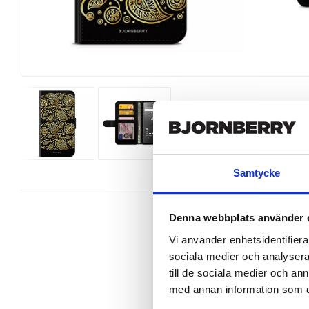
Samtycke
Denna webbplats använder 
Vi använder enhetsidentifierar
sociala medier och analysera 
Wallet case from Bjornberry for y
till de sociala medier och a
a unique design.

med annan information som du 
Product details:
