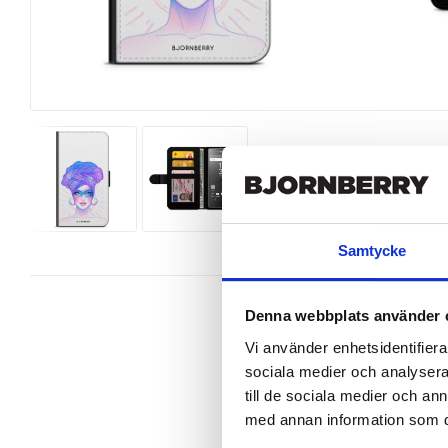
Samtycke
Denna webbplats använder 
Vi använder enhetsidentifierar
sociala medier och analysera 
Wallet case from Bjornberry for y
till de sociala medier och a
design.

med annan information som du 
Product details:
