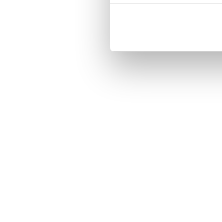
Customized front and black leather
Three handy card slots on the insi
Magnetized strap for secure closin
Built-in hardcase to ensure perfect f
Pocket inside, which is ideal for c
Comprehensive protection.

PU-leather.

Material: PU-Leather.

Phone model: Sony Xperia Z5 Com
Brand: Bjornberry.