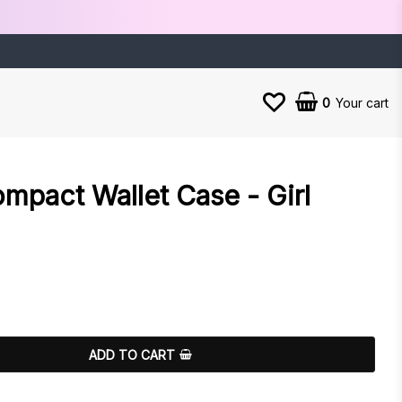
0
Your cart
mpact Wallet Case - Girl
es
ADD TO CART