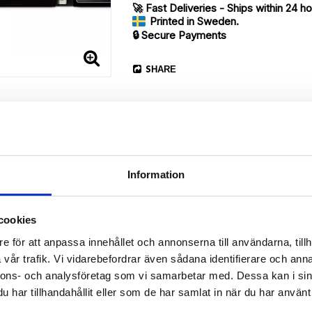
🚀 Fast Deliveries - Ships within 24 h
Printed in Sweden.
🔒 Secure Payments
SHARE
Information
cookies
Description
e för att anpassa innehållet och annonserna till användarna, tillh
Article no.: 46284
vår trafik. Vi vidarebefordrar även sådana identifierare och anna
our Sony Xperia Z5 Compact with unique “Girl”-pattern. Which gives 
nnons- och analysföretag som vi samarbetar med. Dessa kan i sin
har tillhandahållit eller som de har samlat in när du har använt 