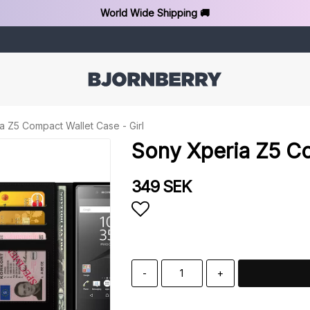
World Wide Shipping 🚚
a Z5 Compact Wallet Case - Girl
Sony Xperia Z5 Co
349 SEK
Add to list of favorit
-
+