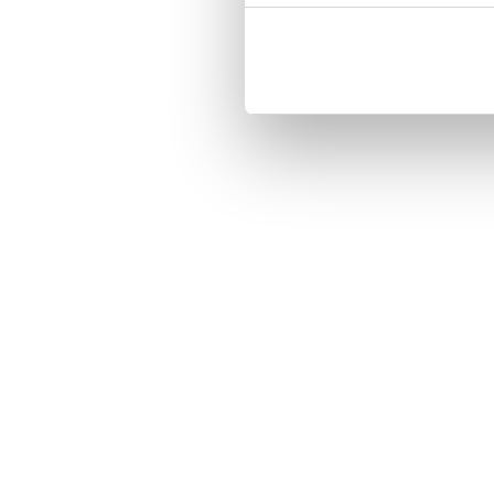
Three handy card slots on the insi
Magnetized strap for secure closin
Built-in hardcase to ensure perfect f
Pocket inside, which is ideal for c
Comprehensive protection.

PU-leather.

Material: PU-Leather.

Phone model: Sony Xperia Z5 Com
Brand: Bjornberry.