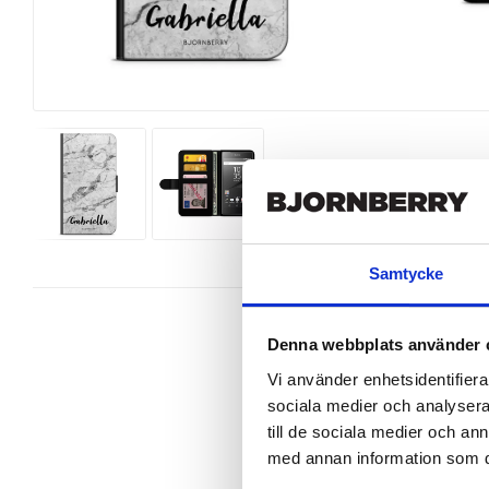
Samtycke
Denna webbplats använder 
Vi använder enhetsidentifierar
sociala medier och analysera 
Wallet case from Bjornberry for y
unique design.

till de sociala medier och a
med annan information som du 
Product details:

Customized front and black leather