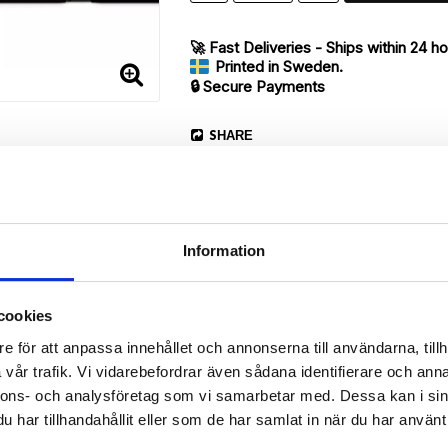
🚀 Fast Deliveries - Ships within 24 h
Printed in Sweden.
🔒 Secure Payments
SHARE
Information
Description
cookies
Article no.: 165597
e för att anpassa innehållet och annonserna till användarna, tillh
vår trafik. Vi vidarebefordrar även sådana identifierare och anna
our Sony Xperia Z5 Compact with unique “Gabriella”-pattern. Which g
nnons- och analysföretag som vi samarbetar med. Dessa kan i sin
har tillhandahållit eller som de har samlat in när du har använt 
 back.
