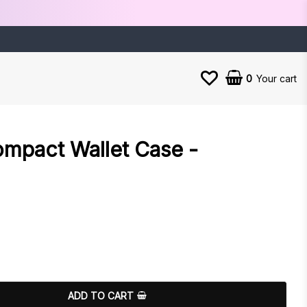
0
Your cart
ompact Wallet Case -
es
ADD TO CART