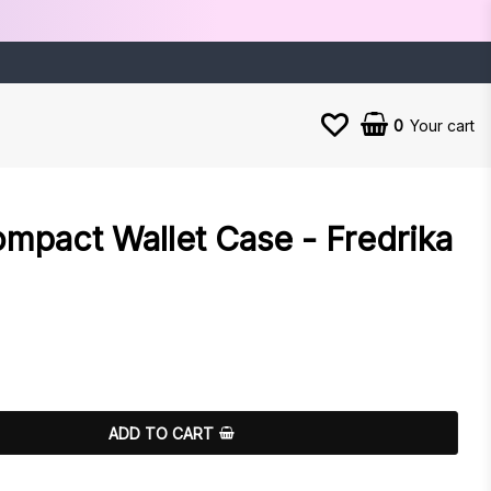
0
Your cart
mpact Wallet Case - Fredrika
es
ADD TO CART