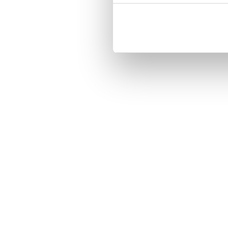
Customized front and black leather
Three handy card slots on the insi
Magnetized strap for secure closin
Built-in hardcase to ensure perfect f
Pocket inside, which is ideal for c
Comprehensive protection.

PU-leather.

Material: PU-Leather.

Phone model: Sony Xperia Z5 Com
Brand: Bjornberry.