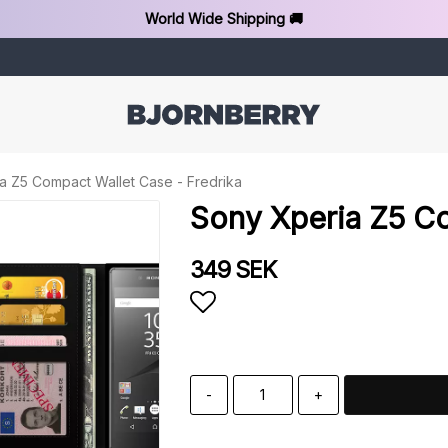
World Wide Shipping 🚚
a Z5 Compact Wallet Case - Fredrika
Sony Xperia Z5 Co
349 SEK
Add to list of favorit
-
+