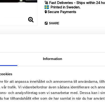
🚀 Fast Deliveries - Ships within 24 h
Printed in Sweden.
🔒 Secure Payments
SHARE
Information
cookies
Description
e för att anpassa innehållet och annonserna till användarna, tillh
Article no.: 165037
vår trafik. Vi vidarebefordrar även sådana identifierare och anna
our Sony Xperia Z5 Compact with unique “Fredrika”-pattern. Which gi
nnons- och analysföretag som vi samarbetar med. Dessa kan i sin
har tillhandahållit eller som de har samlat in när du har använt 