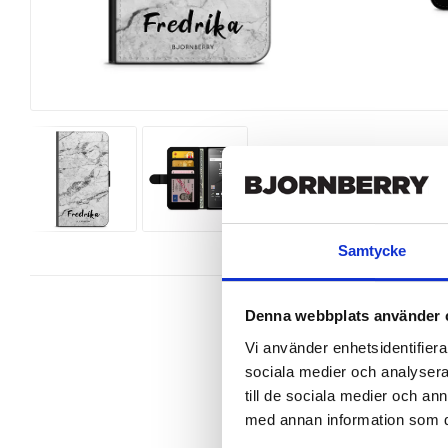
Samtycke
Denna webbplats använder 
Vi använder enhetsidentifierar
sociala medier och analysera 
Wallet case from Bjornberry for y
till de sociala medier och a
unique design.

med annan information som du 
Product details:
