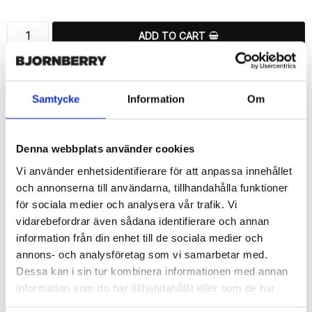
ADD TO CART
🚀 Fast Deliveries - Ships within 24 hours
Printed in Sweden.
Samtycke
Information
Om
🔒 Secure Payments
SHARE
Denna webbplats använder cookies
Vi använder enhetsidentifierare för att anpassa innehållet
och annonserna till användarna, tillhandahålla funktioner
för sociala medier och analysera vår trafik. Vi
vidarebefordrar även sådana identifierare och annan
Description
information från din enhet till de sociala medier och
Article no.: 162013
annons- och analysföretag som vi samarbetar med.
Wallet case from Bjornberry for your Sony Xperia Z5 Compact 
Dessa kan i sin tur kombinera informationen med annan
with unique “Erna”-pattern. Which gives great protection and has 
information som du har tillhandahållit eller som de har
a unique design.

samlat in när du har använt deras tjänster.