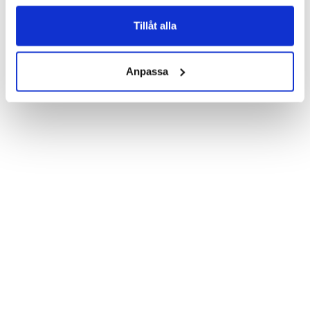
Product details:

Customized front and black leather back.

Three handy card slots on the inside of the case with ID window 
Tillåt alla
for one of the slots.

Show more
Magnetized strap for secure closing.

Built-in hardcase to ensure perfect fit.

Anpassa
Pocket inside, which is ideal for cash and notes.

Comprehensive protection.

PU-leather.

Material: PU-Leather.

Phone model: Sony Xperia Z5 Compact.

Brand: Bjornberry.