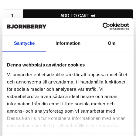
ADD TO CART
🚀 Fast Deliveries - Ships within 24 hours
Printed in Sweden.
Samtycke
Information
Om
🔒 Secure Payments
SHARE
Denna webbplats använder cookies
Vi använder enhetsidentifierare för att anpassa innehållet
och annonserna till användarna, tillhandahålla funktioner
för sociala medier och analysera vår trafik. Vi
vidarebefordrar även sådana identifierare och annan
Description
information från din enhet till de sociala medier och
Article no.: 158653
annons- och analysföretag som vi samarbetar med.
Wallet case from Bjornberry for your Sony Xperia Z5 Compact 
Dessa kan i sin tur kombinera informationen med annan
with unique “Ellinore”-pattern. Which gives great protection and 
information som du har tillhandahållit eller som de har
has a unique design.

samlat in när du har använt deras tjänster.