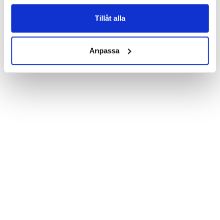
Product details:

Customized front and black leather back.

Three handy card slots on the inside of the case with ID window 
Tillåt alla
for one of the slots.

Show more
Magnetized strap for secure closing.

Built-in hardcase to ensure perfect fit.

Anpassa
Pocket inside, which is ideal for cash and notes.

Comprehensive protection.

PU-leather.

Material: PU-Leather.

Phone model: Sony Xperia Z5 Compact.

Brand: Bjornberry.