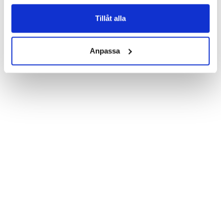
Product details:

Customized front and black leather back.

Three handy card slots on the inside of the case with ID window 
Tillåt alla
for one of the slots.

Show more
Magnetized strap for secure closing.

Built-in hardcase to ensure perfect fit.

Anpassa
Pocket inside, which is ideal for cash and notes.

Comprehensive protection.

PU-leather.

Material: PU-Leather.

Phone model: Sony Xperia Z5 Compact.

Brand: Bjornberry.