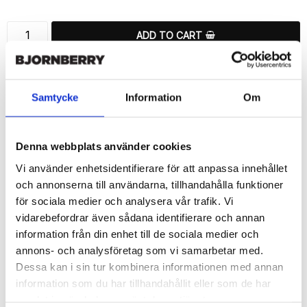
ADD TO CART
🚀 Fast Deliveries - Ships within 24 hours
Printed in Sweden.
Samtycke
Information
Om
🔒 Secure Payments
SHARE
Denna webbplats använder cookies
Vi använder enhetsidentifierare för att anpassa innehållet
och annonserna till användarna, tillhandahålla funktioner
för sociala medier och analysera vår trafik. Vi
vidarebefordrar även sådana identifierare och annan
Description
information från din enhet till de sociala medier och
Article no.: 158093
annons- och analysföretag som vi samarbetar med.
Wallet case from Bjornberry for your Sony Xperia Z5 Compact 
Dessa kan i sin tur kombinera informationen med annan
with unique “Elle”-pattern. Which gives great protection and has 
information som du har tillhandahållit eller som de har
a unique design.

samlat in när du har använt deras tjänster.