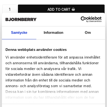
ADD TO CART
🚀 Fast Deliveries - Ships within 24 hours
Printed in Sweden.
🔒 Secure Payments
Samtycke
Information
Om
SHARE
Denna webbplats använder cookies
Vi använder enhetsidentifierare för att anpassa innehållet
och annonserna till användarna, tillhandahålla funktioner
för sociala medier och analysera vår trafik. Vi
Description
vidarebefordrar även sådana identifierare och annan
information från din enhet till de sociala medier och
Article no.: 299802
annons- och analysföretag som vi samarbetar med.
Wallet case from Bjornberry for your Sony Xperia Z5 Compact 
Dessa kan i sin tur kombinera informationen med annan
with unique “Dinner Time”-pattern. Which gives great protection 
and has a unique design.

information som du har tillhandahållit eller som de har
samlat in när du har använt deras tjänster.
Product details:
