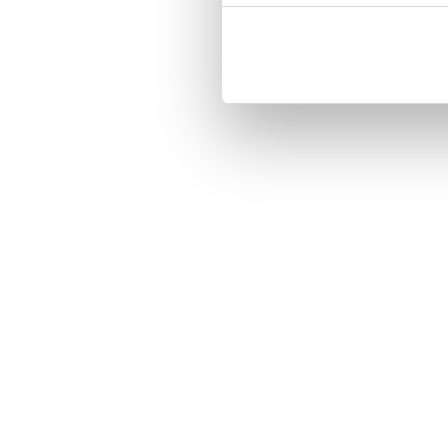
Three handy card slots on the insi
Magnetized strap for secure closin
Built-in hardcase to ensure perfect f
Pocket inside, which is ideal for c
Comprehensive protection.

PU-leather.

Material: PU-Leather.

Phone model: Sony Xperia Z5 Com
Brand: Bjornberry.