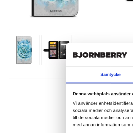
Samtycke
Denna webbplats använder 
Vi använder enhetsidentifierar
sociala medier och analysera 
Wallet case from Bjornberry for y
a unique design.

till de sociala medier och a
med annan information som du 
Product details:

Customized front and black leather