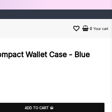
0
Your cart
mpact Wallet Case - Blue
es
ADD TO CART