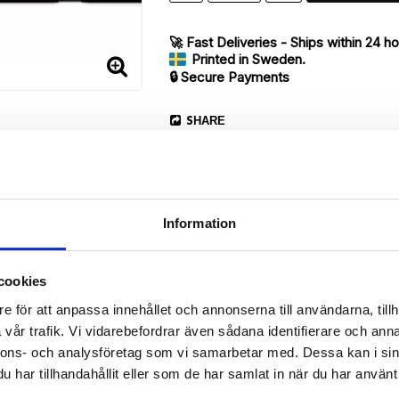
🚀 Fast Deliveries - Ships within 24 h
Printed in Sweden.
🔒 Secure Payments
SHARE
Information
Description
cookies
Article no.: 17245
e för att anpassa innehållet och annonserna till användarna, tillh
vår trafik. Vi vidarebefordrar även sådana identifierare och anna
our Sony Xperia Z5 Compact with unique “Blue Cactus”-pattern. Whic
nnons- och analysföretag som vi samarbetar med. Dessa kan i sin
har tillhandahållit eller som de har samlat in när du har använt 
 back.
