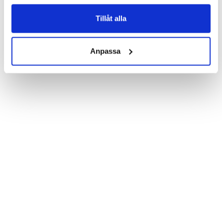
Product details:

Customized front and black leather back.

Three handy card slots on the inside of the case with ID window 
Tillåt alla
for one of the slots.

Show more
Magnetized strap for secure closing.

Built-in hardcase to ensure perfect fit.

Anpassa
Pocket inside, which is ideal for cash and notes.

Comprehensive protection.

PU-leather.

Material: PU-Leather.

Phone model: Sony Xperia Z5 Compact.

Brand: Bjornberry.