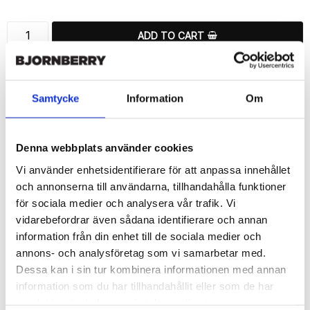
ADD TO CART
🚀 Fast Deliveries - Ships within 24 hours
Printed in Sweden.
Samtycke
Information
Om
🔒 Secure Payments
SHARE
Denna webbplats använder cookies
Vi använder enhetsidentifierare för att anpassa innehållet
och annonserna till användarna, tillhandahålla funktioner
för sociala medier och analysera vår trafik. Vi
vidarebefordrar även sådana identifierare och annan
Description
information från din enhet till de sociala medier och
Article no.: 148461
annons- och analysföretag som vi samarbetar med.
Wallet case from Bjornberry for your Sony Xperia Z5 Compact 
Dessa kan i sin tur kombinera informationen med annan
with unique “Bea”-pattern. Which gives great protection and has 
information som du har tillhandahållit eller som de har
a unique design.

samlat in när du har använt deras tjänster.