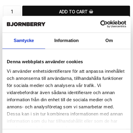
ADD TO CART
🚀 Fast Deliveries - Ships within 24 hours
Printed in Sweden.
🔒 Secure Payments
Samtycke
Information
Om
SHARE
Denna webbplats använder cookies
Vi använder enhetsidentifierare för att anpassa innehållet
och annonserna till användarna, tillhandahålla funktioner
för sociala medier och analysera vår trafik. Vi
Description
vidarebefordrar även sådana identifierare och annan
information från din enhet till de sociala medier och
Article no.: 720506
annons- och analysföretag som vi samarbetar med.
Wallet case from Bjornberry for your Sony Xperia 1 II with unique 
Dessa kan i sin tur kombinera informationen med annan
“Ruff Stone”-pattern. Which gives great protection and has a 
unique design.

information som du har tillhandahållit eller som de har
samlat in när du har använt deras tjänster.
Product details:
