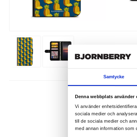
Samtycke
Denna webbplats använder 
Vi använder enhetsidentifierar
sociala medier och analysera 
Wallet case from Bjornberry for yo
design.

till de sociala medier och a
med annan information som du 
Product details:

-Customized front and black leathe