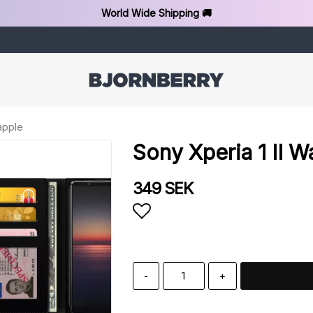
World Wide Shipping 🚚
apple
Sony Xperia 1 II W
349 SEK
Add to list of favorit
-
+