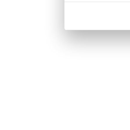
-Three handy card slots on the ins
-Magnetized strap for secure closi
-Built-in hardcase to ensure perfect 
-Pocket inside, which is ideal for 
-Comprehensive protection.

-PU-leather.

Material: PU-Leather.

Phone model: Sony Xperia 1 II XQ-
Pattern: Pineapple.

Brand: Bjornberry.