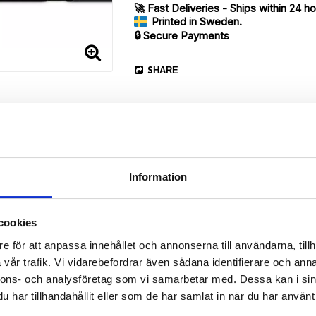
🚀 Fast Deliveries - Ships within 24 h
Printed in Sweden.
🔒 Secure Payments
SHARE
Information
Description
cookies
Article no.: 720649
e för att anpassa innehållet och annonserna till användarna, tillh
vår trafik. Vi vidarebefordrar även sådana identifierare och anna
ur Sony Xperia 1 II with unique “Pineapple”-pattern. Which gives gre
nnons- och analysföretag som vi samarbetar med. Dessa kan i sin
har tillhandahållit eller som de har samlat in när du har använt 
r back.
