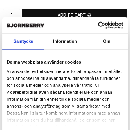
ADD TO CART
🚀 Fast Deliveries - Ships within 24 hours
Printed in Sweden.
Samtycke
Information
Om
🔒 Secure Payments
SHARE
Denna webbplats använder cookies
Vi använder enhetsidentifierare för att anpassa innehållet
och annonserna till användarna, tillhandahålla funktioner
för sociala medier och analysera vår trafik. Vi
vidarebefordrar även sådana identifierare och annan
Description
information från din enhet till de sociala medier och
Article no.: 720586
annons- och analysföretag som vi samarbetar med.
Wallet case from Bjornberry for your Sony Xperia 1 II with unique 
Dessa kan i sin tur kombinera informationen med annan
“Mandala Eye”-pattern. Which gives great protection and has a 
information som du har tillhandahållit eller som de har
unique design.

samlat in när du har använt deras tjänster.