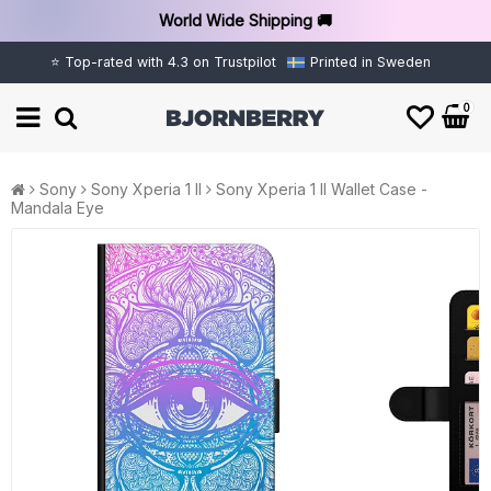
World Wide Shipping 🚚
⭐ Top-rated with 4.3 on Trustpilot
Printed in Sweden
0
Sony
Sony Xperia 1 II
Sony Xperia 1 II Wallet Case -
Mandala Eye