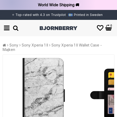
World Wide Shipping 🚚
⭐ Top-rated with 4.3 on Trustpilot
Printed in Sweden
0
Sony
Sony Xperia 1 II
Sony Xperia 1 II Wallet Case -
Majken