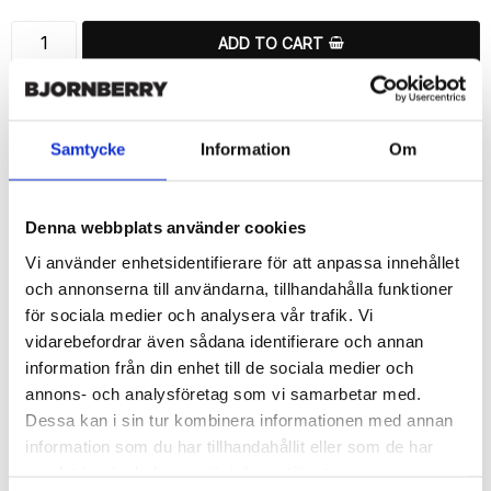
ADD TO CART
🚀 Fast Deliveries - Ships within 24 hours
Printed in Sweden.
🔒 Secure Payments
Samtycke
Information
Om
SHARE
Denna webbplats använder cookies
Vi använder enhetsidentifierare för att anpassa innehållet
och annonserna till användarna, tillhandahålla funktioner
för sociala medier och analysera vår trafik. Vi
Description
vidarebefordrar även sådana identifierare och annan
information från din enhet till de sociala medier och
Article no.: 721050
annons- och analysföretag som vi samarbetar med.
Wallet case from Bjornberry for your Sony Xperia 1 II with unique 
Dessa kan i sin tur kombinera informationen med annan
“Majken”-pattern. Which gives great protection and has a unique 
design.

information som du har tillhandahållit eller som de har
samlat in när du har använt deras tjänster.
Product details:
