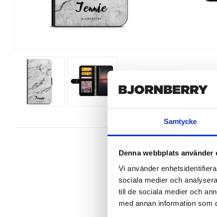
Samtycke
Denna webbplats använder 
Vi använder enhetsidentifierar
sociala medier och analysera 
Wallet case from Bjornberry for yo
design.

till de sociala medier och a
med annan information som du 
Product details:

-Customized front and black leathe