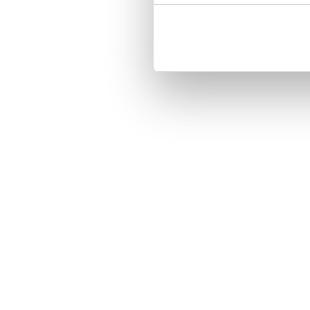
-Three handy card slots on the ins
-Magnetized strap for secure closi
-Built-in hardcase to ensure perfect 
-Pocket inside, which is ideal for 
-Comprehensive protection.

-PU-leather.

Material: PU-Leather.

Phone model: Sony Xperia 1 II XQ-
Pattern: Jennie.

Brand: Bjornberry.