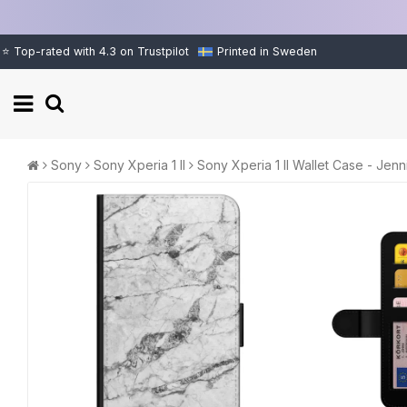
⭐ Top-rated with 4.3 on Trustpilot
Printed in Sweden
Sony
Sony Xperia 1 II
Sony Xperia 1 II Wallet Case - Jenn