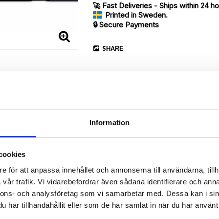
🚀 Fast Deliveries - Ships within 24 h
Printed in Sweden.
🔒 Secure Payments
SHARE
Information
Description
cookies
Article no.: 720840
e för att anpassa innehållet och annonserna till användarna, tillh
vår trafik. Vi vidarebefordrar även sådana identifierare och anna
ur Sony Xperia 1 II with unique “Jennie”-pattern. Which gives great 
nnons- och analysföretag som vi samarbetar med. Dessa kan i sin
har tillhandahållit eller som de har samlat in när du har använt 
r back.
