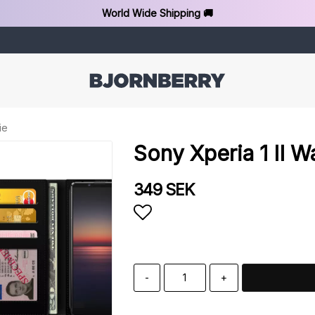
World Wide Shipping 🚚
ie
Sony Xperia 1 II W
349 SEK
Add to list of favorit
-
+