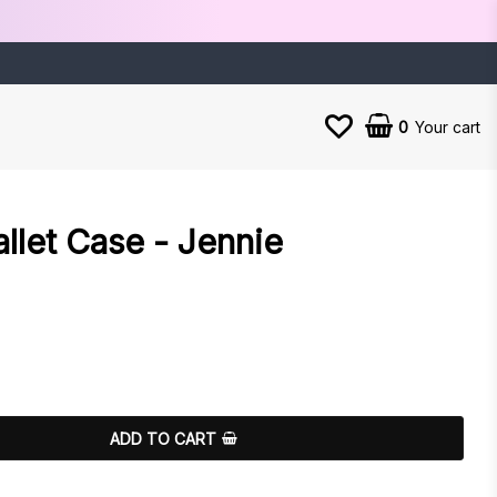
0
Your cart
allet Case - Jennie
es
ADD TO CART