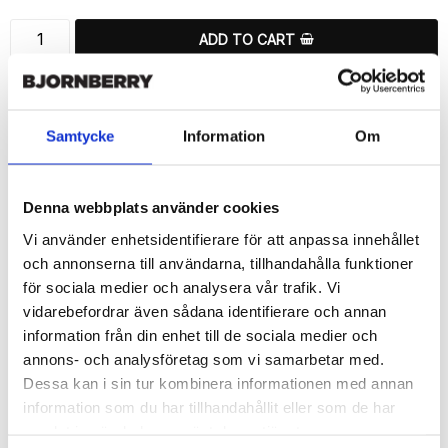
ADD TO CART
🚀 Fast Deliveries - Ships within 24 hours
Printed in Sweden.
🔒 Secure Payments
Samtycke
Information
Om
SHARE
Denna webbplats använder cookies
Vi använder enhetsidentifierare för att anpassa innehållet
och annonserna till användarna, tillhandahålla funktioner
för sociala medier och analysera vår trafik. Vi
Description
vidarebefordrar även sådana identifierare och annan
information från din enhet till de sociala medier och
Article no.: 720504
annons- och analysföretag som vi samarbetar med.
Wallet case from Bjornberry for your Sony Xperia 1 II with unique 
Dessa kan i sin tur kombinera informationen med annan
“Gray Leopard”-pattern. Which gives great protection and has a 
unique design.

information som du har tillhandahållit eller som de har
samlat in när du har använt deras tjänster.
Product details:
