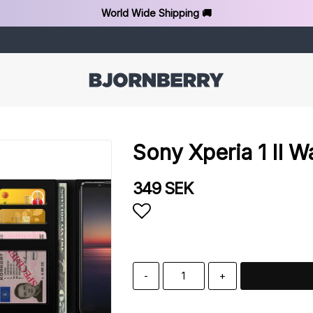
World Wide Shipping 🚚
Sony Xperia 1 II Wa
349 SEK
Add to list of favorit
-
+