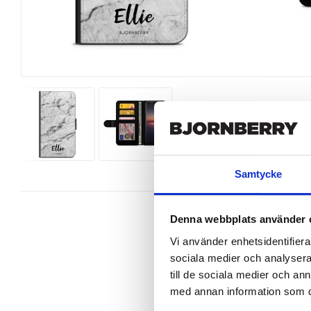
Samtycke
Denna webbplats använder 
Vi använder enhetsidentifierar
sociala medier och analysera 
Wallet case from Bjornberry for yo
till de sociala medier och a
med annan information som du 
Product details:

-Customized front and black leathe