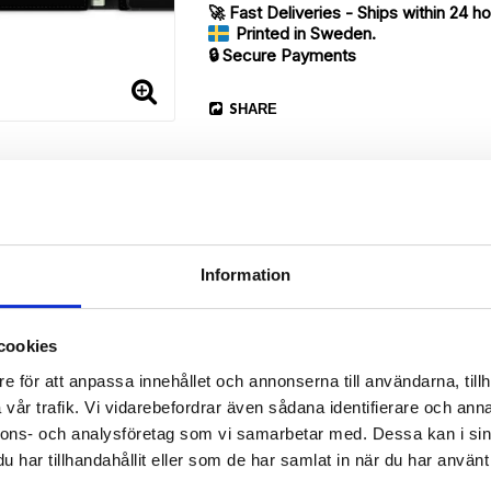
🚀 Fast Deliveries - Ships within 24 h
Printed in Sweden.
🔒 Secure Payments
SHARE
Information
cookies
Description
e för att anpassa innehållet och annonserna till användarna, tillh
Article no.: 720795
vår trafik. Vi vidarebefordrar även sådana identifierare och anna
ur Sony Xperia 1 II with unique “Ellie”-pattern. Which gives great pro
nnons- och analysföretag som vi samarbetar med. Dessa kan i sin
har tillhandahållit eller som de har samlat in när du har använt 
r back.
