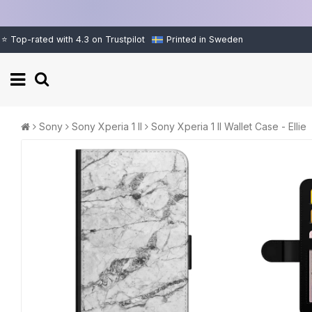
⭐ Top-rated with 4.3 on Trustpilot
Printed in Sweden
Sony
Sony Xperia 1 II
Sony Xperia 1 II Wallet Case - Ellie