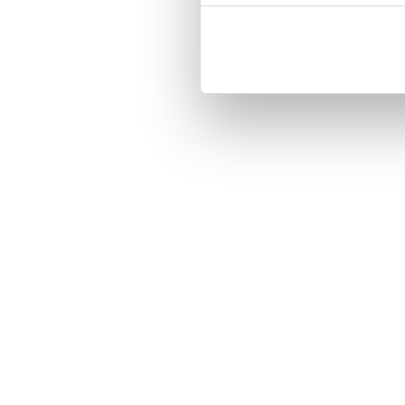
-Three handy card slots on the ins
-Magnetized strap for secure closi
-Built-in hardcase to ensure perfect 
-Pocket inside, which is ideal for 
-Comprehensive protection.

-PU-leather.

Material: PU-Leather.

Phone model: Sony Xperia 1 II XQ-
Pattern: Ellie.

Brand: Bjornberry.