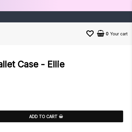
0
Your cart
llet Case - Ellie
es
ADD TO CART