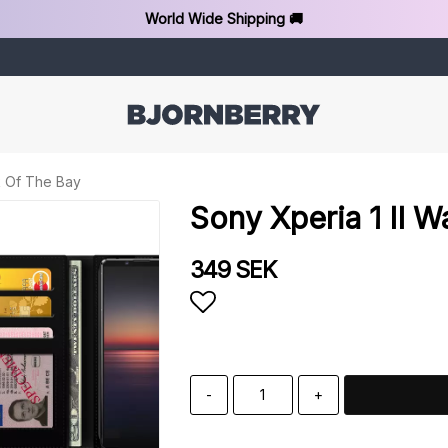
World Wide Shipping 🚚
k Of The Bay
Sony Xperia 1 II W
349 SEK
Add to list of favorit
-
+