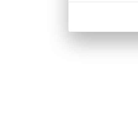
-Three handy card slots on the ins
-Magnetized strap for secure closi
-Built-in hardcase to ensure perfect 
-Pocket inside, which is ideal for 
-Comprehensive protection.

-PU-leather.

Material: PU-Leather.

Phone model: Sony Xperia 1 II XQ-
Pattern: Dock Of The Bay.

Brand: Bjornberry.