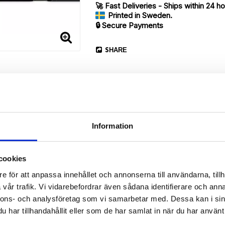
🚀 Fast Deliveries - Ships within 24 h
Printed in Sweden.
🔒 Secure Payments
SHARE
Information
Description
cookies
Article no.: 720434
e för att anpassa innehållet och annonserna till användarna, tillh
vår trafik. Vi vidarebefordrar även sådana identifierare och anna
ur Sony Xperia 1 II with unique “Dock Of The Bay”-pattern. Which gi
nnons- och analysföretag som vi samarbetar med. Dessa kan i sin
har tillhandahållit eller som de har samlat in när du har använt 
r back.
