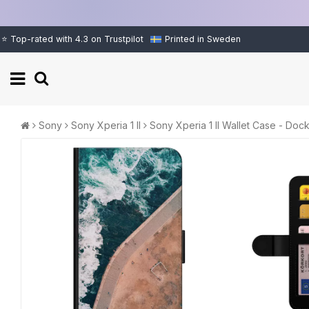
⭐ Top-rated with 4.3 on Trustpilot
Printed in Sweden
Sony
Sony Xperia 1 II
Sony Xperia 1 II Wallet Case - Doc