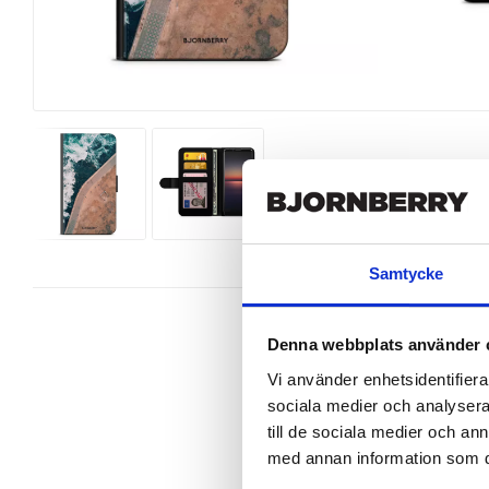
Samtycke
Denna webbplats använder 
Vi använder enhetsidentifierar
sociala medier och analysera 
Wallet case from Bjornberry for yo
unique design.

till de sociala medier och a
med annan information som du 
Product details:

-Customized front and black leathe