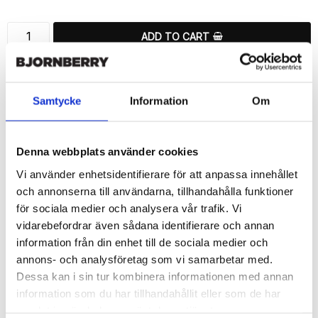
ADD TO CART
🚀 Fast Deliveries - Ships within 24 hours
Printed in Sweden.
Samtycke
Information
Om
🔒 Secure Payments
SHARE
Denna webbplats använder cookies
Vi använder enhetsidentifierare för att anpassa innehållet
och annonserna till användarna, tillhandahålla funktioner
för sociala medier och analysera vår trafik. Vi
vidarebefordrar även sådana identifierare och annan
Description
information från din enhet till de sociala medier och
Article no.: 720337
annons- och analysföretag som vi samarbetar med.
Wallet case from Bjornberry for your Sony Xperia 1 II with unique 
Dessa kan i sin tur kombinera informationen med annan
“Cool Bird”-pattern. Which gives great protection and has a 
information som du har tillhandahållit eller som de har
unique design.

samlat in när du har använt deras tjänster.